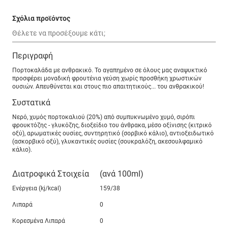
Σχόλια προϊόντος
Περιγραφή
Πορτοκαλάδα με ανθρακικό. Το αγαπημένο σε όλους μας αναψυκτικό
προσφέρει μοναδική φρουτένια γεύση χωρίς προσθήκη χρωστικών
ουσιών. Απευθύνεται και στους πιο απαιτητικούς... του ανθρακικού!
Συστατικά
Νερό, χυμός πορτοκαλιού (20%) από συμπυκνωμένο χυμό, σιρόπι
φρουκτόζης - γλυκόζης, διοξείδιο του άνθρακα, μέσο οξίνισης (κιτρικό
οξύ), αρωματικές ουσίες, συντηρητικό (σορβικό κάλιο), αντιοξειδωτικό
(ασκορβικό οξύ), γλυκαντικές ουσίες (σουκραλόζη, ακεσουλφαμικό
κάλιο).
Διατροφικά Στοιχεία
(ανά 100ml)
Ενέργεια (kj/kcal)
159/38
Λιπαρά
0
Κορεσμένα Λιπαρά
0