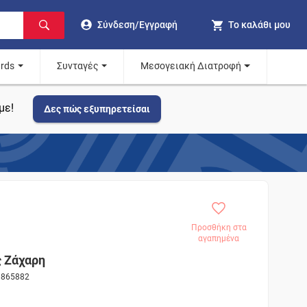
Σύνδεση/Εγγραφή
Το καλάθι μου
ards
Συνταγές
Μεσογειακή Διατροφή
με!
Δες πώς εξυπηρετείσαι
Προσθήκη στα
αγαπημένα
 Ζάχαρη
ς 865882