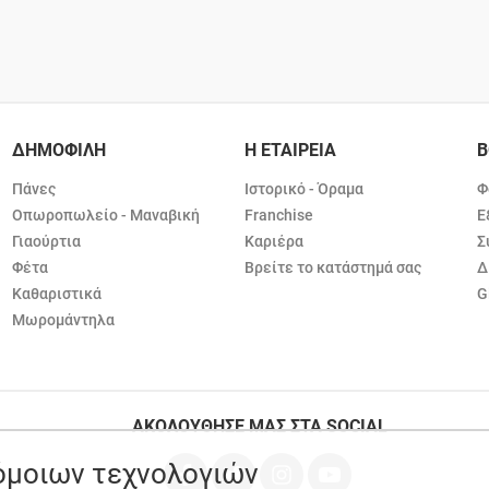
ΔΗΜΟΦΙΛΗ
Η ΕΤΑΙΡΕΙΑ
Β
Πάνες
Ιστορικό - Όραμα
Φ
Οπωροπωλείο - Μαναβική
Franchise
Ε
Γιαούρτια
Καριέρα
Σ
Φέτα
Βρείτε το κατάστημά σας
Δ
Καθαριστικά
G
Μωρομάντηλα
ΑΚΟΛΟΥΘΗΣΕ ΜΑΣ ΣΤΑ SOCIAL
ρόμοιων τεχνολογιών