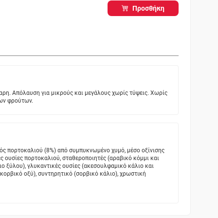
Προσθήκη
ρη. Απόλαυση για μικρούς και μεγάλους χωρίς τύψεις. Χωρίς
ων φρούτων.
μός πορτοκαλιού (8%) από συμπυκνωμένο χυμό, μέσο οξίνισης
ές ουσίες πορτοκαλιού, σταθεροποιητές (αραβικό κόμμι και
ο ξύλου), γλυκαντικές ουσίες (ακεσουλφαμικό κάλιο και
κορβικό οξύ), συντηρητικό (σορβικό κάλιο), χρωστική