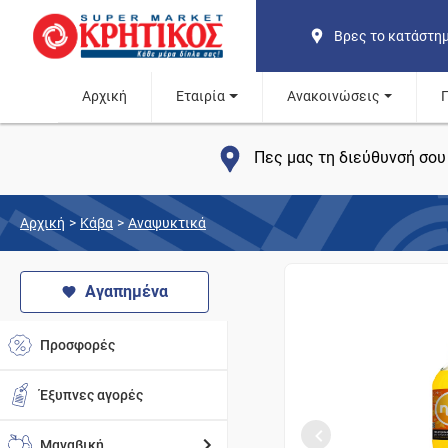
Βρες το κατάστη
Αρχική
Εταιρία
Ανακοινώσεις
Πες μας τη διεύθυνσή σου 
Αρχική
>
Κάβα
>
Αναψυκτικά
Αγαπημένα
Προσφορές
Έξυπνες αγορές
Μαναβική