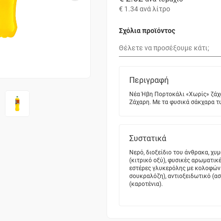
€ 1.34
ανά λίτρο
Σχόλια προϊόντος
Περιγραφή
Νέα Ήβη Πορτοκάλι «Χωρίς» ζάχα
Ζάχαρη. Με τα φυσικά σάκχαρα τ
Συστατικά
Νερό, διοξείδιο του άνθρακα, χυ
(κιτρικό οξύ), φυσικές αρωματικ
εστέρες γλυκερόλης με κολοφώνι
σουκραλόζη), αντιοξειδωτικό (ασ
(καροτένια).