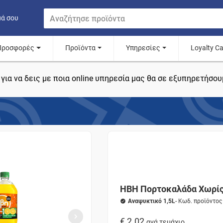
μά σου
Προσφορές
Προϊόντα
Υπηρεσίες
Loyalty C
για να δεις με ποια online υπηρεσία μας θα σε εξυπηρετήσου
ΗΒΗ Πορτοκαλάδα Χωρίς
Αναψυκτικό 1,5L
- Κωδ. προϊόντο
€ 2.02
ανά τεμάχιο