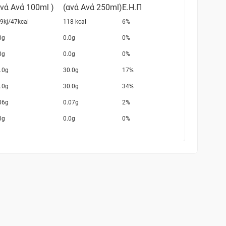
ανά Ανά 100ml )
(ανά
Ανά 250ml
)
Ε.Η.Π
9kj/47kcal
118 kcal
6%
0g
0.0g
0%
0g
0.0g
0%
.0g
30.0g
17%
.0g
30.0g
34%
06g
0.07g
2%
0g
0.0g
0%