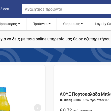
μά σου
Προσφορές
Προϊόντα
Υπηρεσίες
Loyalty C
για να δεις με ποια online υπηρεσία μας θα σε εξυπηρετήσου
ΛΟΥΞ Πορτοκαλάδα Μπλ
Φιάλη 330ml
- Κωδ. προϊόντος 87
€ 0.72
ανά τεμάχιο