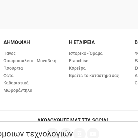
ΔΗΜΟΦΙΛΗ
Η ΕΤΑΙΡΕΙΑ
Β
Πάνες
Ιστορικό - Όραμα
Φ
Οπωροπωλείο - Μαναβική
Franchise
Ε
Γιαούρτια
Καριέρα
Σ
Φέτα
Βρείτε το κατάστημά σας
Δ
Καθαριστικά
G
Μωρομάντηλα
ΑΚΟΛΟΥΘΗΣΕ ΜΑΣ ΣΤΑ SOCIAL
ρόμοιων τεχνολογιών