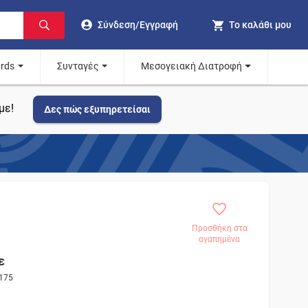
Σύνδεση/Εγγραφή
Το καλάθι μου
ards
Συνταγές
Μεσογειακή Διατροφή
με!
Δες πώς εξυπηρετείσαι
Προσθήκη στα
αγαπημένα
ε
3175