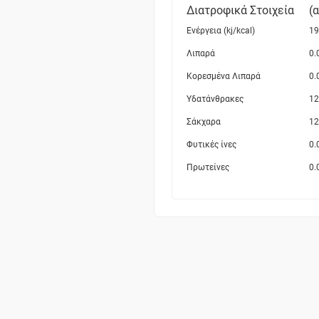
Διατροφικά Στοιχεία
(
Ενέργεια (kj/kcal)
19
Λιπαρά
0.
Κορεσμένα Λιπαρά
0.
Υδατάνθρακες
12
Σάκχαρα
12
Φυτικές ίνες
0.
Πρωτείνες
0.