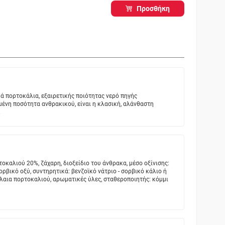
Προσθήκη
ά πορτοκάλια, εξαιρετικής ποιότητας νερό πηγής
ένη ποσότητα ανθρακικού, είναι η κλασική, αλάνθαστη
.
καλιού 20%, ζάχαρη, διοξείδιο του άνθρακα, μέσο οξίνισης:
ορβικό οξύ, συντηρητικά: βενζοϊκό νάτριο - σορβικό κάλιο ή
έλαια πορτοκαλιού, αρωματικές ύλες, σταθεροποιητής: κόμμι