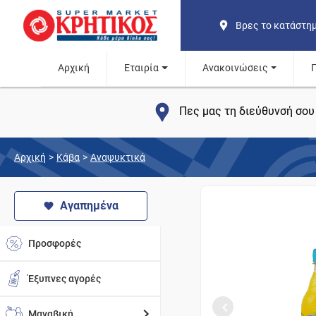
Βρες το κατάστη
Αρχική
Εταιρία
Ανακοινώσεις
Πες μας τη διεύθυνσή σου 
Αρχική
>
Κάβα
>
Αναψυκτικά
Αγαπημένα
Προσφορές
Έξυπνες αγορές
Μαναβική