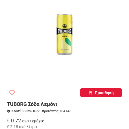
Προσθήκη
TUBORG Σόδα Λεμόνι
Κουτί 330ml
- Κωδ. προϊόντος 704148
€ 0.72
ανά τεμάχιο
€ 2.18
ανά λίτρο