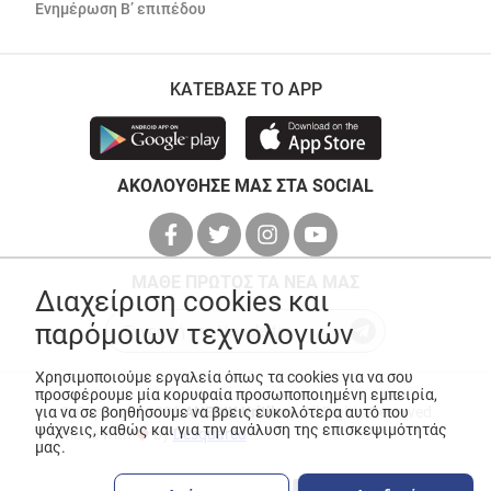
Ενημέρωση Β’ επιπέδου
ΚΑΤΕΒΑΣΕ ΤΟ APP
ΑΚΟΛΟΥΘΗΣΕ ΜΑΣ ΣΤΑ SOCIAL
ΜΑΘΕ ΠΡΩΤΟΣ ΤΑ ΝΕΑ ΜΑΣ
Διαχείριση cookies και
παρόμοιων τεχνολογιών
Χρησιμοποιούμε εργαλεία όπως τα cookies για να σου
προσφέρουμε μία κορυφαία προσωποποιημένη εμπειρία,
για να σε βοηθήσουμε να βρεις ευκολότερα αυτό που
© Copyright 2026
ANEDIK Kritikos
. All Rights Reserved
ψάχνεις, καθώς και για την ανάλυση της επισκεψιμότητάς
Made with
by
Desquared
μας.