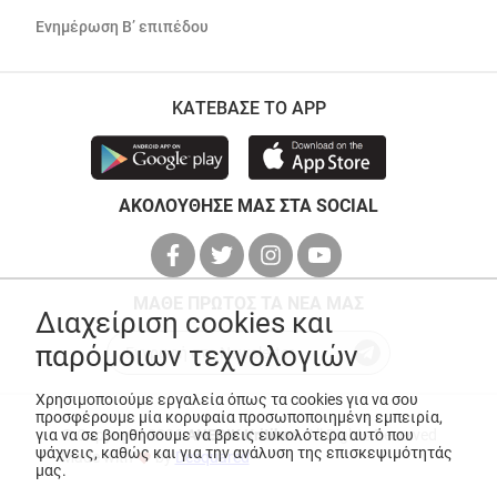
Ενημέρωση Β’ επιπέδου
ΚΑΤΕΒΑΣΕ ΤΟ APP
ΑΚΟΛΟΥΘΗΣΕ ΜΑΣ ΣΤΑ SOCIAL
ΜΑΘΕ ΠΡΩΤΟΣ ΤΑ ΝΕΑ ΜΑΣ
Διαχείριση cookies και
παρόμοιων τεχνολογιών
Χρησιμοποιούμε εργαλεία όπως τα cookies για να σου
προσφέρουμε μία κορυφαία προσωποποιημένη εμπειρία,
για να σε βοηθήσουμε να βρεις ευκολότερα αυτό που
© Copyright 2026
ANEDIK Kritikos
. All Rights Reserved
ψάχνεις, καθώς και για την ανάλυση της επισκεψιμότητάς
Made with
by
Desquared
μας.