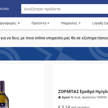
μά σου
Προσφορές
Προϊόντα
Υπηρεσίες
Loyalty C
για να δεις με ποια online υπηρεσία μας θα σε εξυπηρετήσου
ΖΟΡΜΠΑΣ Ερυθρό Ημίγλυ
Κρασί 1l
- Κωδ. προϊόντος 743959
€ 3.14
ανά τεμάχιο