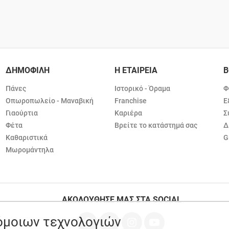
ΔΗΜΟΦΙΛΗ
Η ΕΤΑΙΡΕΙΑ
Β
Πάνες
Ιστορικό - Όραμα
Φ
Οπωροπωλείο - Μαναβική
Franchise
Ε
Γιαούρτια
Καριέρα
Σ
Φέτα
Βρείτε το κατάστημά σας
Δ
Καθαριστικά
G
Μωρομάντηλα
ΑΚΟΛΟΥΘΗΣΕ ΜΑΣ ΣΤΑ SOCIAL
ρόμοιων τεχνολογιών