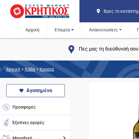
Βρες το κατάστη
Αρχική
Εταιρία
Ανακοινώσεις
Πες μας τη διεύθυνσή σου 
Αρχική
>
Κάβα
>
Κρασιά
Αγαπημένα
Προσφορές
Έξυπνες αγορές
Μαναβική