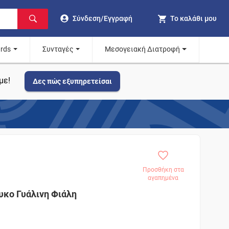
Σύνδεση/Εγγραφή
Το καλάθι μου
ards
Συνταγές
Μεσογειακή Διατροφή
με!
Δες πώς εξυπηρετείσαι
Προσθήκη στα
αγαπημένα
κο Γυάλινη Φιάλη