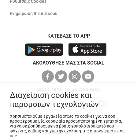
Ρυθμίσεις Cookies
Ενημέρωση Β’ επιπέδου
ΚΑΤΕΒΑΣΕ ΤΟ APP
ΑΚΟΛΟΥΘΗΣΕ ΜΑΣ ΣΤΑ SOCIAL
ΜΑΘΕ ΠΡΩΤΟΣ ΤΑ ΝΕΑ ΜΑΣ
Διαχείριση cookies και
παρόμοιων τεχνολογιών
Χρησιμοποιούμε εργαλεία όπως τα cookies για να σου
προσφέρουμε μία κορυφαία προσωποποιημένη εμπειρία,
για να σε βοηθήσουμε να βρεις ευκολότερα αυτό που
© Copyright 2026
ANEDIK Kritikos
. All Rights Reserved
ψάχνεις, καθώς και για την ανάλυση της επισκεψιμότητάς
Made with
by
Desquared
μας.