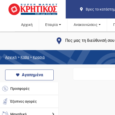
Βρες το κατάστη
Αρχική
Εταιρία
Ανακοινώσεις
Πες μας τη διεύθυνσή σου 
Αρχική
>
Κάβα
>
Κρασιά
Αγαπημένα
Προσφορές
Έξυπνες αγορές
Μαναβική