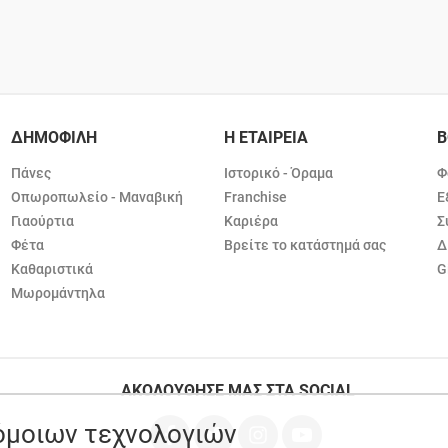
ΔΗΜΟΦΙΛΗ
Η ΕΤΑΙΡΕΙΑ
Β
Πάνες
Ιστορικό - Όραμα
Φ
Οπωροπωλείο - Μαναβική
Franchise
Ε
Γιαούρτια
Καριέρα
Σ
Φέτα
Βρείτε το κατάστημά σας
Δ
Καθαριστικά
G
Μωρομάντηλα
ΑΚΟΛΟΥΘΗΣΕ ΜΑΣ ΣΤΑ SOCIAL
ρόμοιων τεχνολογιών