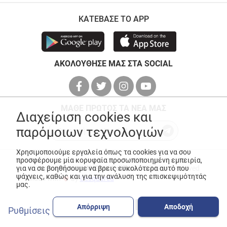
ΚΑΤΕΒΑΣΕ ΤΟ APP
ΑΚΟΛΟΥΘΗΣΕ ΜΑΣ ΣΤΑ SOCIAL
ΜΑΘΕ ΠΡΩΤΟΣ ΤΑ ΝΕΑ ΜΑΣ
Διαχείριση cookies και
παρόμοιων τεχνολογιών
Χρησιμοποιούμε εργαλεία όπως τα cookies για να σου
προσφέρουμε μία κορυφαία προσωποποιημένη εμπειρία,
για να σε βοηθήσουμε να βρεις ευκολότερα αυτό που
© Copyright 2026
ANEDIK Kritikos
. All Rights Reserved
ψάχνεις, καθώς και για την ανάλυση της επισκεψιμότητάς
Made with
by
Desquared
μας.
Απόρριψη
Αποδοχή
Ρυθμίσεις