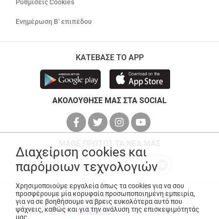
Ρυθμίσεις Cookies
Ενημέρωση Β’ επιπέδου
ΚΑΤΕΒΑΣΕ ΤΟ APP
ΑΚΟΛΟΥΘΗΣΕ ΜΑΣ ΣΤΑ SOCIAL
ΜΑΘΕ ΠΡΩΤΟΣ ΤΑ ΝΕΑ ΜΑΣ
Διαχείριση cookies και
παρόμοιων τεχνολογιών
Χρησιμοποιούμε εργαλεία όπως τα cookies για να σου
προσφέρουμε μία κορυφαία προσωποποιημένη εμπειρία,
για να σε βοηθήσουμε να βρεις ευκολότερα αυτό που
© Copyright 2026
ANEDIK Kritikos
. All Rights Reserved
ψάχνεις, καθώς και για την ανάλυση της επισκεψιμότητάς
Made with
by
Desquared
μας.