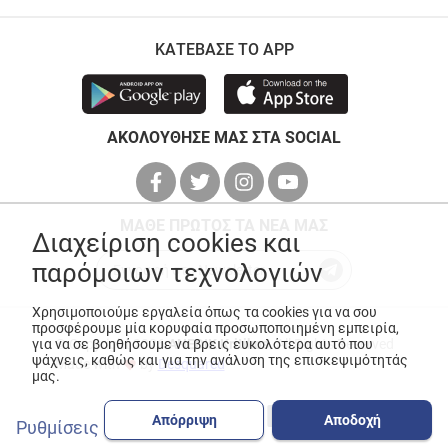
ΚΑΤΕΒΑΣΕ ΤΟ APP
ΑΚΟΛΟΥΘΗΣΕ ΜΑΣ ΣΤΑ SOCIAL
ΜΑΘΕ ΠΡΩΤΟΣ ΤΑ ΝΕΑ ΜΑΣ
Διαχείριση cookies και
παρόμοιων τεχνολογιών
Χρησιμοποιούμε εργαλεία όπως τα cookies για να σου
προσφέρουμε μία κορυφαία προσωποποιημένη εμπειρία,
για να σε βοηθήσουμε να βρεις ευκολότερα αυτό που
© Copyright 2026
ANEDIK Kritikos
. All Rights Reserved
ψάχνεις, καθώς και για την ανάλυση της επισκεψιμότητάς
Made with
by
Desquared
μας.
Απόρριψη
Αποδοχή
Ρυθμίσεις