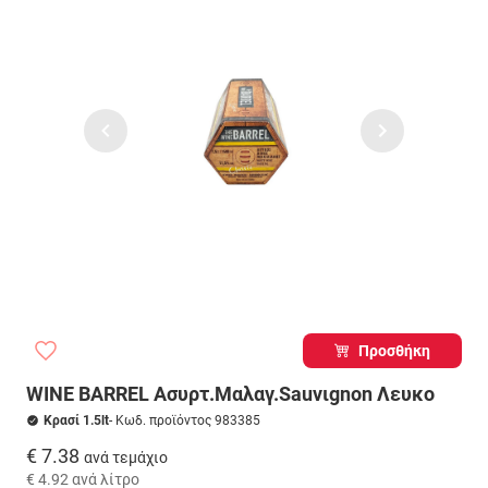
Προσθήκη
WINE BARREL Ασυρτ.Μαλαγ.Sauvιgnon Λευκο
Κρασί 1.5lt
- Κωδ. προϊόντος 983385
€ 7.38
ανά τεμάχιο
€ 4.92
ανά λίτρο