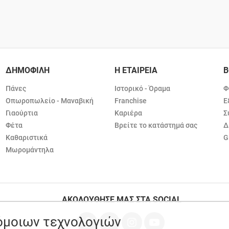
ΔΗΜΟΦΙΛΗ
Η ΕΤΑΙΡΕΙΑ
Β
Πάνες
Ιστορικό - Όραμα
Φ
Οπωροπωλείο - Μαναβική
Franchise
Ε
Γιαούρτια
Καριέρα
Σ
Φέτα
Βρείτε το κατάστημά σας
Δ
Καθαριστικά
G
Μωρομάντηλα
ΑΚΟΛΟΥΘΗΣΕ ΜΑΣ ΣΤΑ SOCIAL
ρόμοιων τεχνολογιών