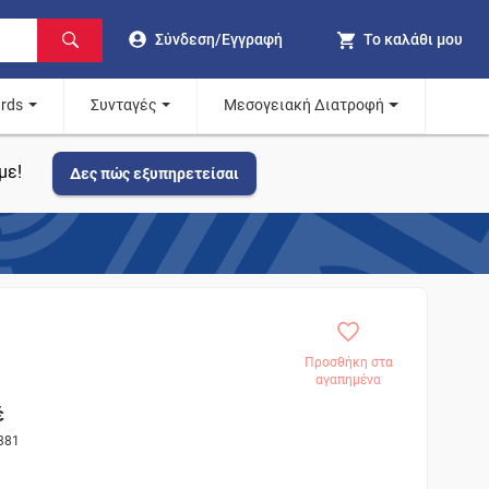
Σύνδεση/Εγγραφή
Το καλάθι μου
ards
Συνταγές
Μεσογειακή Διατροφή
με!
Δες πώς εξυπηρετείσαι
Προσθήκη στα
αγαπημένα
έ
381