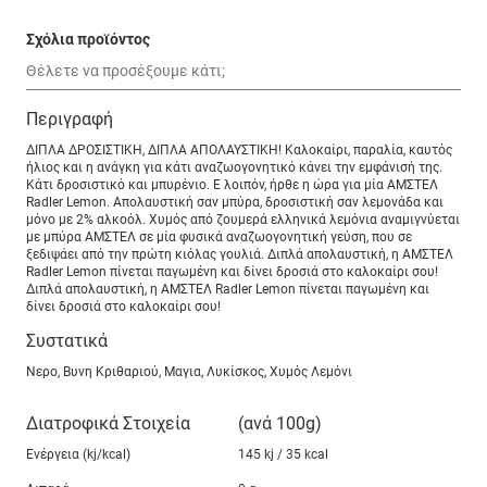
Σχόλια προϊόντος
Περιγραφή
ΔΙΠΛΑ ΔΡΟΣΙΣΤΙΚΗ, ΔΙΠΛΑ ΑΠΟΛΑΥΣΤΙΚΗ! Καλοκαίρι, παραλία, καυτός
ήλιος και η ανάγκη για κάτι αναζωογονητικό κάνει την εμφάνισή της.
Κάτι δροσιστικό και μπυρένιο. E λοιπόν, ήρθε η ώρα για μία ΑΜΣΤΕΛ
Radler Lemon. Απολαυστική σαν μπύρα, δροσιστική σαν λεμονάδα και
μόνο με 2% αλκοόλ. Χυμός από ζουμερά ελληνικά λεμόνια αναμιγνύεται
με μπύρα ΑΜΣΤΕΛ σε μία φυσικά αναζωογονητική γεύση, που σε
ξεδιψάει από την πρώτη κιόλας γουλιά. Διπλά απολαυστική, η ΑΜΣΤΕΛ
Radler Lemon πίνεται παγωμένη και δίνει δροσιά στο καλοκαίρι σου!
Διπλά απολαυστική, η ΑΜΣΤΕΛ Radler Lemon πίνεται παγωμένη και
δίνει δροσιά στο καλοκαίρι σου!
Συστατικά
Νερο, Βυνη Κριθαριού, Μαγια, Λυκίσκος, Χυμός Λεμόνι
Διατροφικά Στοιχεία
(ανά 100g)
Ενέργεια (kj/kcal)
145 kj / 35 kcal