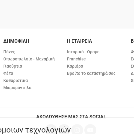
ΔΗΜΟΦΙΛΗ
Η ΕΤΑΙΡΕΙΑ
Β
Πάνες
Ιστορικό - Όραμα
Φ
Οπωροπωλείο - Μαναβική
Franchise
Ε
Γιαούρτια
Καριέρα
Σ
Φέτα
Βρείτε το κατάστημά σας
Δ
Καθαριστικά
G
Μωρομάντηλα
ΑΚΟΛΟΥΘΗΣΕ ΜΑΣ ΣΤΑ SOCIAL
ρόμοιων τεχνολογιών