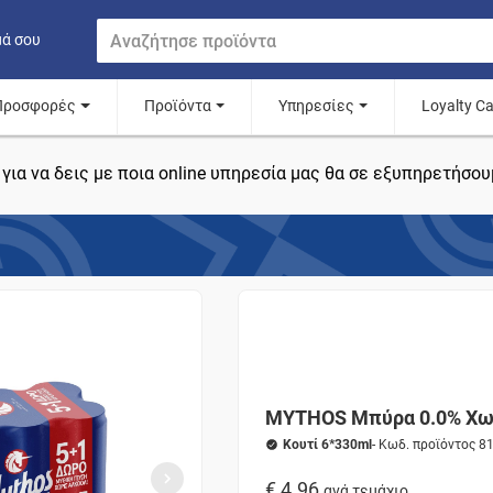
μά σου
Προσφορές
Προϊόντα
Υπηρεσίες
Loyalty C
για να δεις με ποια online υπηρεσία μας θα σε εξυπηρετήσου
MYTHOS Μπύρα 0.0% Χωρ
Κουτί 6*330ml
- Κωδ. προϊόντος 
€ 4.96
ανά τεμάχιο