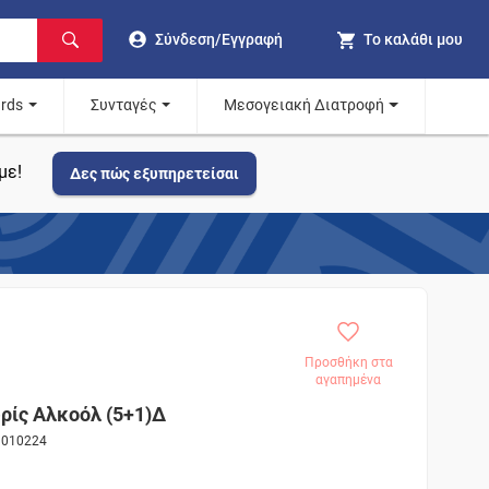
Σύνδεση/Εγγραφή
Το καλάθι μου
ards
Συνταγές
Μεσογειακή Διατροφή
με!
Δες πώς εξυπηρετείσαι
Προσθήκη στα
αγαπημένα
ίς Αλκοόλ (5+1)Δ
81010224