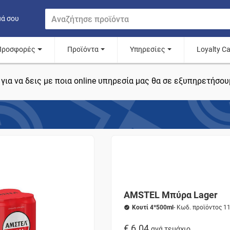
μά σου
Προσφορές
Προϊόντα
Υπηρεσίες
Loyalty C
για να δεις με ποια online υπηρεσία μας θα σε εξυπηρετήσου
AMSTEL Μπύρα Lager
Κουτί 4*500ml
- Κωδ. προϊόντος 1
€ 6.04
ανά τεμάχιο