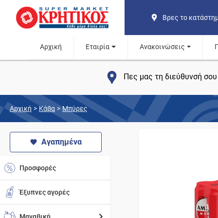
Βρες το κατάστη
Αρχική
Εταιρία
Ανακοινώσεις
Πες μας τη διεύθυνσή σου 
Αρχική
>
Κάβα
>
Μπύρες
Αγαπημένα
Προσφορές
Έξυπνες αγορές
Μαναβική