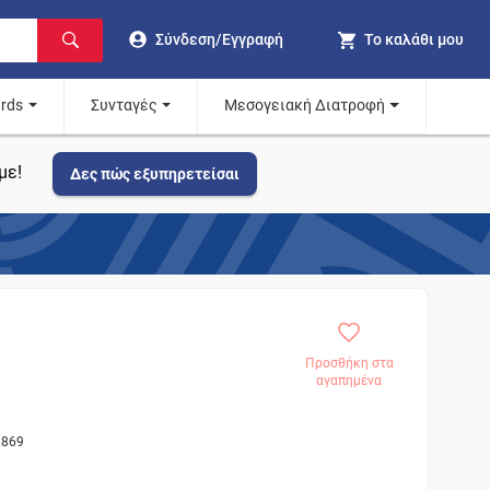
Σύνδεση/Εγγραφή
Το καλάθι μου
ards
Συνταγές
Μεσογειακή Διατροφή
με!
Δες πώς εξυπηρετείσαι
Προσθήκη στα
αγαπημένα
1869