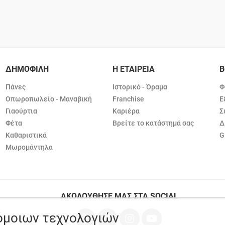
ΔΗΜΟΦΙΛΗ
Η ΕΤΑΙΡΕΙΑ
Β
Πάνες
Ιστορικό - Όραμα
Φ
Οπωροπωλείο - Μαναβική
Franchise
Ε
Γιαούρτια
Καριέρα
Σ
Φέτα
Βρείτε το κατάστημά σας
Δ
Καθαριστικά
G
Μωρομάντηλα
ΑΚΟΛΟΥΘΗΣΕ ΜΑΣ ΣΤΑ SOCIAL
ρόμοιων τεχνολογιών