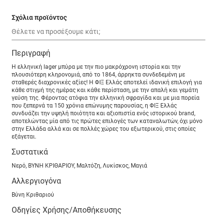
Σχόλια προϊόντος
Περιγραφή
Η ελληνική lager μπύρα με την πιο μακρόχρονη ιστορία και την
πλουσιότερη κληρονομιά, από το 1864, άρρηκτα συνδεδεμένη με
σταθερές διαχρονικές αξίες! Η ΦΙΞ Ελλάς αποτελεί ιδανική επιλογή για
κάθε στιγμή της ημέρας και κάθε περίσταση, με την απαλή και γεμάτη
γεύση της. Φέροντας ατόφια την ελληνική σφραγίδα και με μια πορεία
που ξεπερνά τα 150 χρόνια επώνυμης παρουσίας, η ΦΙΞ Ελλάς
συνδυάζει την υψηλή ποιότητα και αξιοπιστία ενός ιστορικού brand,
αποτελώντας μία από τις πρώτες επιλογές των καταναλωτών, όχι μόνο
στην Ελλάδα αλλά και σε πολλές χώρες του εξωτερικού, στις οποίες
εξάγεται.
Συστατικά
Νερό, ΒΥΝΗ ΚΡΙΘΑΡΙΟΥ, Μαλτόζη, Λυκίσκος, Μαγιά
Αλλεργιογόνα
Βύνη Kριθαριού
Οδηγίες Χρήσης/Αποθήκευσης