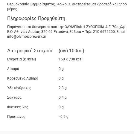
Θερμοκρασία Σερβιρίσματος : 4o-7o C. Διατηρείται σε δροσερό και ξηρό
μέρος.
Πληροφορίες Προμηθεύτη
Παράγεται και διανέμεται από την ΟΛΥΜΠΙΑΚΗ ΖΥΘΟΠΟΙΙΑ Α.Ε, 70ο χλμ.
Ε.Ο. Αθηνών-Λαμίας, 320 09 Ριτσώνα, Εύβοια – Τηλ: 210 6675200, Email:
info@olympicbrewery.gr
Διατροφικά Στοιχεία
(ανά 100ml)
Ενέργεια (kj/kcal)
160 kj /38 kcal
Λιπαρά
0 g
Κορεσμένα Λιπαρά
0 g
Υδατάνθρακες
2.3 g
Σάκχαρα
0.4 g
Φυτικές ίνες
0 g
Πρωτείνες
<0.5 g