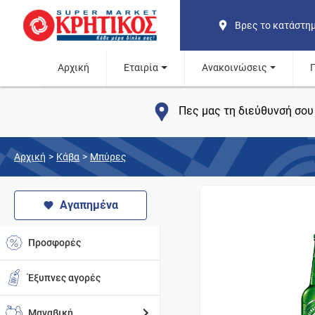
Βρες το κατάστη
Αρχική
Εταιρία
Ανακοινώσεις
Πες μας τη διεύθυνσή σου 
Αρχική
>
Κάβα
>
Μπύρες
Αγαπημένα
Προσφορές
Έξυπνες αγορές
Μαναβική