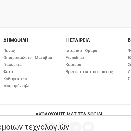
ΔΗΜΟΦΙΛΗ
Η ΕΤΑΙΡΕΙΑ
Β
Πάνες
Ιστορικό - Όραμα
Φ
Οπωροπωλείο - Μαναβική
Franchise
Ε
Γιαούρτια
Καριέρα
Σ
Φέτα
Βρείτε το κατάστημά σας
Δ
Καθαριστικά
G
Μωρομάντηλα
ΑΚΟΛΟΥΘΗΣΕ ΜΑΣ ΣΤΑ SOCIAL
ρόμοιων τεχνολογιών