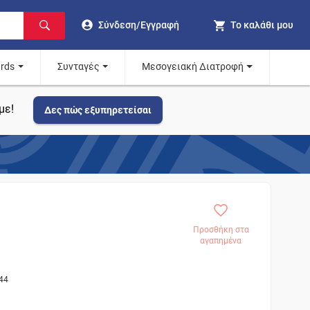
Σύνδεση/Εγγραφή
Το καλάθι μου
ards
Συνταγές
Μεσογειακή Διατροφή
με!
Δες πώς εξυπηρετείσαι
Προσθήκη στα
αγαπημένα
44