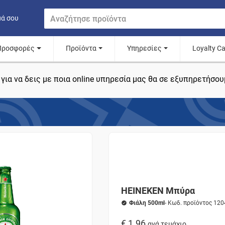
μά σου
Προσφορές
Προϊόντα
Υπηρεσίες
Loyalty C
για να δεις με ποια online υπηρεσία μας θα σε εξυπηρετήσου
HEINEKEN Μπύρα
Φιάλη 500ml
- Κωδ. προϊόντος 120
€ 1.96
ανά τεμάχιο