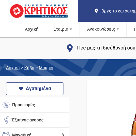
Βρες το κατάστη
Αρχική
Εταιρία
Ανακοινώσεις
Πες μας τη διεύθυνσή σου 
Αρχική
>
Κάβα
>
Μπύρες
Αγαπημένα
Προσφορές
Έξυπνες αγορές
Μαναβική