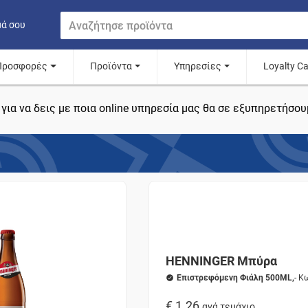
μά σου
Προσφορές
Προϊόντα
Υπηρεσίες
Loyalty C
για να δεις με ποια online υπηρεσία μας θα σε εξυπηρετήσου
HENNINGER Μπύρα
Επιστρεφόμενη Φιάλη 500ML,
- Κ
€ 1.26
ανά τεμάχιο