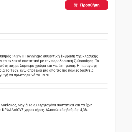
Προσθήκη
αθμός : 4,3% Η Ηenninger, αυθεντική έκφραση της κλασικής
ει τα εκλεκτά συστατικά με την παραδοσιακή ζυθοποίηση. Το
οιότητας, με λαμπερό χρώμα και γεμάτη γεύση. H παραγωγή
ία το 1869, ενώ αποτελεί μία από τις πιο παλιές διεθνείς
αγωγή να πρωτοξεκινά το 1970.
Λυκίσκος, Μαγιά Τα αλλεργιογόνα συστατικά και τα ίχνη
ε ΚΕΦΑΛΑΙΟΥΣ χαρακτήρες. Αλκοολικός βαθμός: 4,3%.