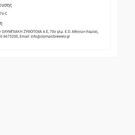
ευσης
7o C
η
ν ΟΛΥΜΠΙΑΚΗ ΖΥΘΟΠΟΙΙΑ Α.Ε, 70ο χλμ. Ε.Ο. Αθηνών-Λαμίας,
0 6675200, Email: info@olympicbrewery.gr