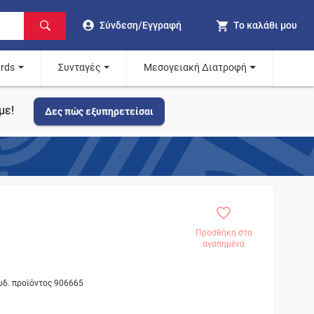
Σύνδεση/Εγγραφή
Το καλάθι μου
ards
Συνταγές
Μεσογειακή Διατροφή
με!
Δες πώς εξυπηρετείσαι
Προσθήκη στα
αγαπημένα
ωδ. προϊόντος 906665