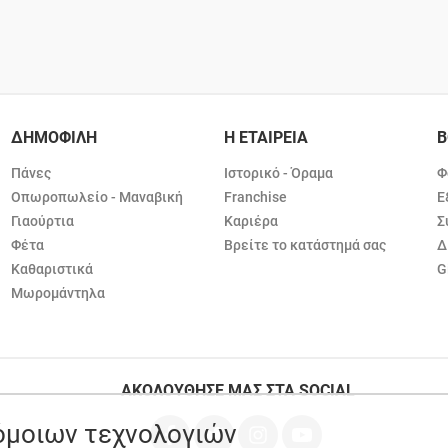
ΔΗΜΟΦΙΛΗ
Η ΕΤΑΙΡΕΙΑ
Β
Πάνες
Ιστορικό - Όραμα
Φ
Οπωροπωλείο - Μαναβική
Franchise
Ε
Γιαούρτια
Καριέρα
Σ
Φέτα
Βρείτε το κατάστημά σας
Δ
Καθαριστικά
G
Μωρομάντηλα
ΑΚΟΛΟΥΘΗΣΕ ΜΑΣ ΣΤΑ SOCIAL
ρόμοιων τεχνολογιών