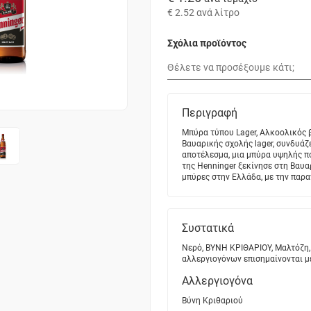
€ 2.52
ανά λίτρο
Σχόλια προϊόντος
Περιγραφή
Μπύρα τύπου Lager, Αλκοολικός β
Βαυαρικής σχολής lager, συνδυάζ
αποτέλεσμα, μια μπύρα υψηλής π
της Henninger ξεκίνησε στη Βαυαρ
μπύρες στην Ελλάδα, με την παρ
Συστατικά
Νερό, ΒΥΝΗ ΚΡΙΘΑΡΙΟΥ, Μαλτόζη, 
αλλεργιογόνων επισημαίνονται μ
Αλλεργιογόνα
Βύνη Κριθαριού