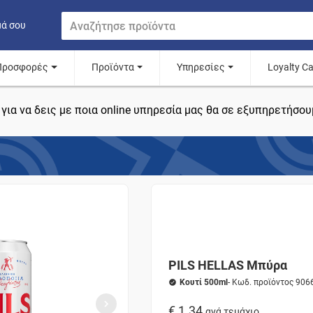
μά σου
Προσφορές
Προϊόντα
Υπηρεσίες
Loyalty C
για να δεις με ποια online υπηρεσία μας θα σε εξυπηρετήσου
PILS HELLAS Μπύρα
Κουτί 500ml
- Κωδ. προϊόντος 906
€ 1.34
ανά τεμάχιο