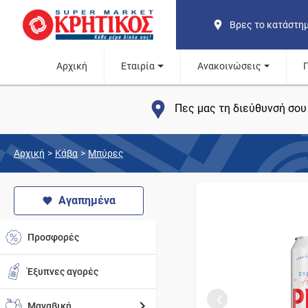
Βρες το κατάστη
Αρχική
Εταιρία
Ανακοινώσεις
Πες μας τη διεύθυνσή σου 
Αρχική
>
Κάβα
>
Μπύρες
Αγαπημένα
Προσφορές
Έξυπνες αγορές
Μαναβική