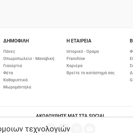
ΔΗΜΟΦΙΛΗ
Η ΕΤΑΙΡΕΙΑ
Β
Πάνες
Ιστορικό - Όραμα
Φ
Οπωροπωλείο - Μαναβική
Franchise
Ε
Γιαούρτια
Καριέρα
Σ
Φέτα
Βρείτε το κατάστημά σας
Δ
Καθαριστικά
G
Μωρομάντηλα
ΑΚΟΛΟΥΘΗΣΕ ΜΑΣ ΣΤΑ SOCIAL
ρόμοιων τεχνολογιών