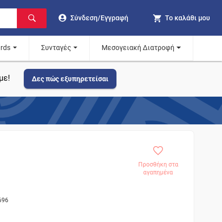
Σύνδεση/Εγγραφή
Το καλάθι μου
ards
Συνταγές
Μεσογειακή Διατροφή
με!
Δες πώς εξυπηρετείσαι
Προσθήκη στα
αγαπημένα
696