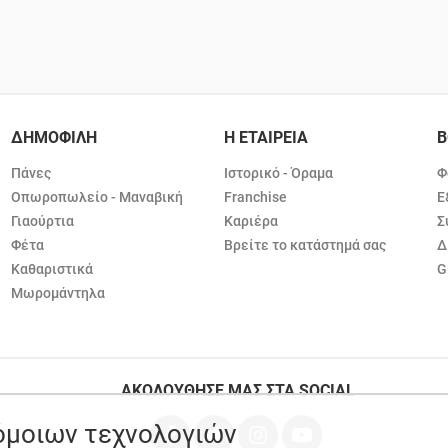
ΔΗΜΟΦΙΛΗ
Η ΕΤΑΙΡΕΙΑ
Β
Πάνες
Ιστορικό - Όραμα
Φ
Οπωροπωλείο - Μαναβική
Franchise
Ε
Γιαούρτια
Καριέρα
Σ
Φέτα
Βρείτε το κατάστημά σας
Δ
Καθαριστικά
G
Μωρομάντηλα
ΑΚΟΛΟΥΘΗΣΕ ΜΑΣ ΣΤΑ SOCIAL
ρόμοιων τεχνολογιών