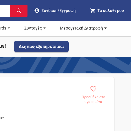
Σύνδεση/Εγγραφή
Το καλάθι μου
ards
Συνταγές
Μεσογειακή Διατροφή
με!
Δες πώς εξυπηρετείσαι
Προσθήκη στα
αγαπημένα
832