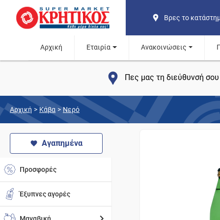
Βρες το κατάστη
Αρχική
Εταιρία
Ανακοινώσεις
Πες μας τη διεύθυνσή σου 
Αρχική
>
Κάβα
>
Νερό
Αγαπημένα
Προσφορές
Έξυπνες αγορές
Μαναβική