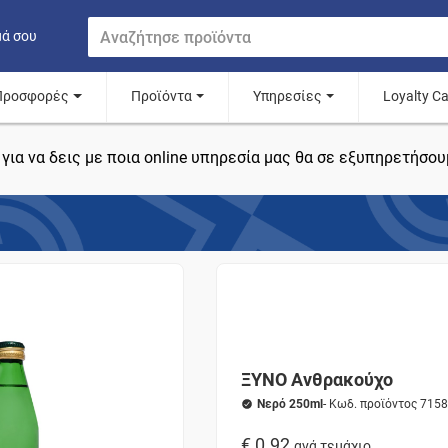
μά σου
Προσφορές
Προϊόντα
Υπηρεσίες
Loyalty C
για να δεις με ποια online υπηρεσία μας θα σε εξυπηρετήσου
ΞΥΝΟ Ανθρακούχο
Νερό 250ml
- Κωδ. προϊόντος 715
€ 0.92
ανά τεμάχιο