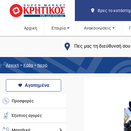
Βρες το κατάστη
Αρχική
Εταιρία
Ανακοινώσεις
Πες μας τη διεύθυνσή σου 
Αρχική
>
Κάβα
>
Νερό
Αγαπημένα
Προσφορές
Έξυπνες αγορές
Μαναβική