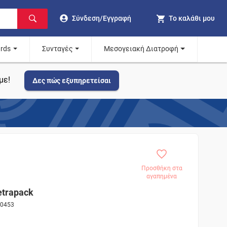
Σύνδεση/Εγγραφή
Το καλάθι μου
ards
Συνταγές
Μεσογειακή Διατροφή
με!
Δες πώς εξυπηρετείσαι
Προσθήκη στα
αγαπημένα
trapack
20453