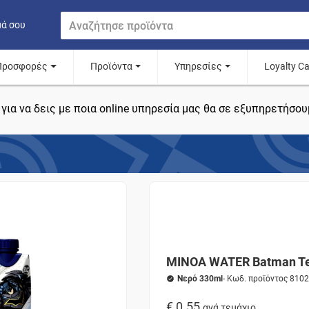
μά σου
Προσφορές
Προϊόντα
Υπηρεσίες
Loyalty C
για να δεις με ποια online υπηρεσία μας θα σε εξυπηρετήσου
MINOA WATER Batman Te
Νερό 330ml
- Κωδ. προϊόντος 810
€ 0.55
ανά τεμάχιο