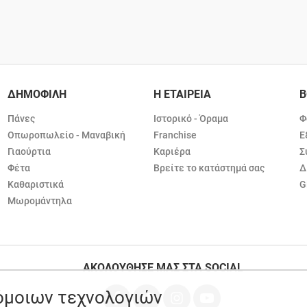
ΔΗΜΟΦΙΛΗ
Η ΕΤΑΙΡΕΙΑ
Β
Πάνες
Ιστορικό - Όραμα
Φ
Οπωροπωλείο - Μαναβική
Franchise
Ε
Γιαούρτια
Καριέρα
Σ
Φέτα
Βρείτε το κατάστημά σας
Δ
Καθαριστικά
G
Μωρομάντηλα
ΑΚΟΛΟΥΘΗΣΕ ΜΑΣ ΣΤΑ SOCIAL
ρόμοιων τεχνολογιών