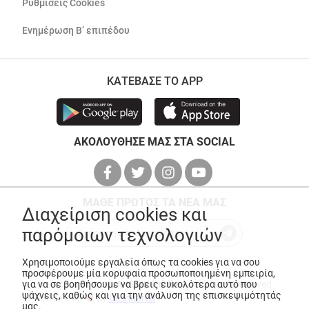
Ρυθμίσεις Cookies
Ενημέρωση Β’ επιπέδου
ΚΑΤΕΒΑΣΕ ΤΟ APP
ΑΚΟΛΟΥΘΗΣΕ ΜΑΣ ΣΤΑ SOCIAL
ΜΑΘΕ ΠΡΩΤΟΣ ΤΑ ΝΕΑ ΜΑΣ
Διαχείριση cookies και
παρόμοιων τεχνολογιών
Χρησιμοποιούμε εργαλεία όπως τα cookies για να σου
προσφέρουμε μία κορυφαία προσωποποιημένη εμπειρία,
για να σε βοηθήσουμε να βρεις ευκολότερα αυτό που
© Copyright 2026
ANEDIK Kritikos
. All Rights Reserved
ψάχνεις, καθώς και για την ανάλυση της επισκεψιμότητάς
Made with
by
Desquared
μας.