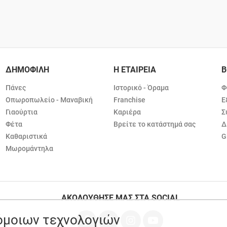
ΔΗΜΟΦΙΛΗ
Η ΕΤΑΙΡΕΙΑ
Β
Πάνες
Ιστορικό - Όραμα
Φ
Οπωροπωλείο - Μαναβική
Franchise
Ε
Γιαούρτια
Καριέρα
Σ
Φέτα
Βρείτε το κατάστημά σας
Δ
Καθαριστικά
G
Μωρομάντηλα
ΑΚΟΛΟΥΘΗΣΕ ΜΑΣ ΣΤΑ SOCIAL
ρόμοιων τεχνολογιών