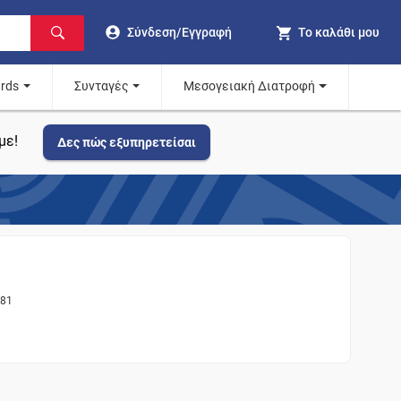
Σύνδεση/Εγγραφή
Το καλάθι μου
ards
Συνταγές
Μεσογειακή Διατροφή
με!
Δες πώς εξυπηρετείσαι
481