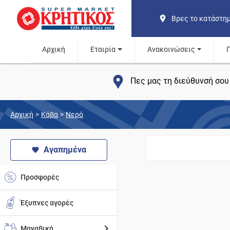
Βρες το κατάστη
Αρχική
Εταιρία
Ανακοινώσεις
Πες μας τη διεύθυνσή σου 
Αρχική
>
Κάβα
>
Νερό
Αγαπημένα
Προσφορές
Έξυπνες αγορές
Μαναβική