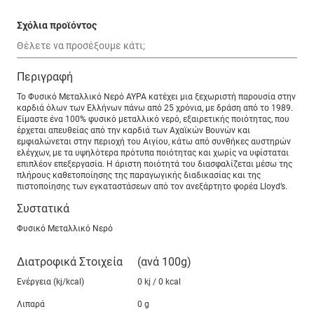
Σχόλια προϊόντος
Περιγραφή
Το Φυσικό Μεταλλικό Νερό ΑΥΡΑ κατέχει μια ξεχωριστή παρουσία στην
καρδιά όλων των Ελλήνων πάνω από 25 χρόνια, με δράση από το 1989.
Είμαστε ένα 100% φυσικό μεταλλικό νερό, εξαιρετικής ποιότητας, που
έρχεται απευθείας από την καρδιά των Αχαϊκών Βουνών και
εμφιαλώνεται στην περιοχή του Αιγίου, κάτω από συνθήκες αυστηρών
ελέγχων, με τα υψηλότερα πρότυπα ποιότητας και χωρίς να υφίσταται
επιπλέον επεξεργασία. Η άριστη ποιότητά του διασφαλίζεται μέσω της
πλήρους καθετοποίησης της παραγωγικής διαδικασίας και της
πιστοποίησης των εγκαταστάσεων από τον ανεξάρτητο φορέα Lloyd’s.
Συστατικά
Φυσικό Μεταλλικό Νερό
Διατροφικά Στοιχεία
(ανά 100g)
Ενέργεια (kj/kcal)
0 kj / 0 kcal
Λιπαρά
0 g