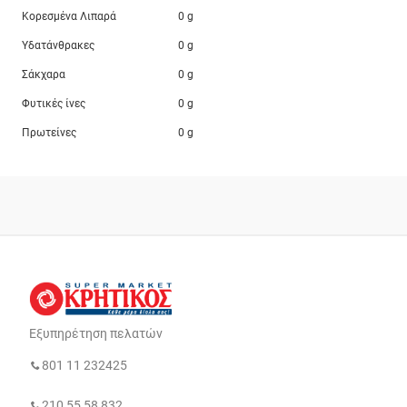
Κορεσμένα Λιπαρά
0 g
Υδατάνθρακες
0 g
Σάκχαρα
0 g
Φυτικές ίνες
0 g
Πρωτείνες
0 g
Εξυπηρέτηση πελατών
801 11 232425
210 55 58 832