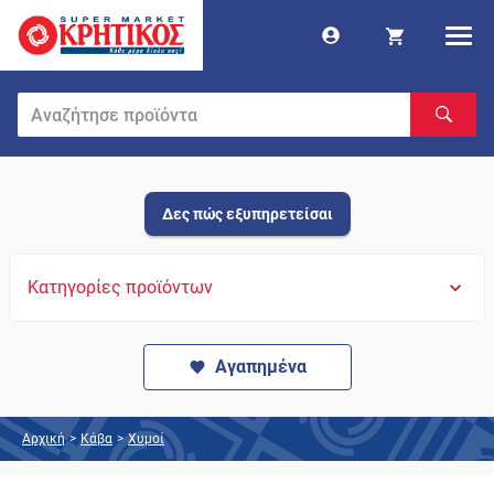
Δες πώς εξυπηρετείσαι
Κατηγορίες προϊόντων
Αγαπημένα
Αρχική
>
Κάβα
>
Χυμοί