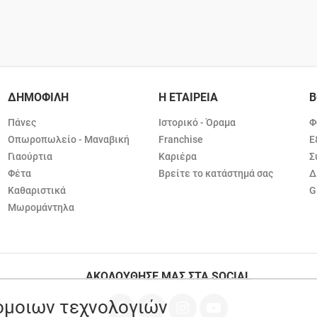
ΔΗΜΟΦΙΛΗ
Η ΕΤΑΙΡΕΙΑ
Β
Πάνες
Ιστορικό - Όραμα
Φ
Οπωροπωλείο - Μαναβική
Franchise
Ε
Γιαούρτια
Καριέρα
Σ
Φέτα
Βρείτε το κατάστημά σας
Δ
Καθαριστικά
G
Μωρομάντηλα
ΑΚΟΛΟΥΘΗΣΕ ΜΑΣ ΣΤΑ SOCIAL
ρόμοιων τεχνολογιών