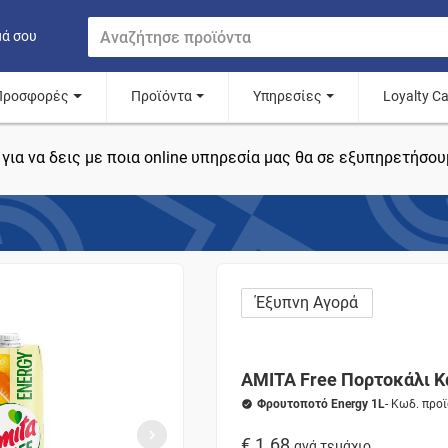
μά σου
Προσφορές
Προϊόντα
Υπηρεσίες
Loyalty C
για να δεις με ποια online υπηρεσία μας θα σε εξυπηρετήσου
Έξυπνη Αγορά
AMITA Free Πορτοκάλι Κ
Φρουτοποτό Energy 1L
- Κωδ. προ
€ 1.68
ανά τεμάχιο