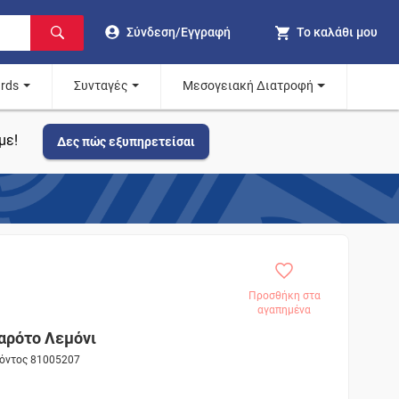
Σύνδεση/Εγγραφή
Το καλάθι μου
ards
Συνταγές
Μεσογειακή Διατροφή
με!
Δες πώς εξυπηρετείσαι
Προσθήκη στα
αγαπημένα
αρότο Λεμόνι
ϊόντος 81005207