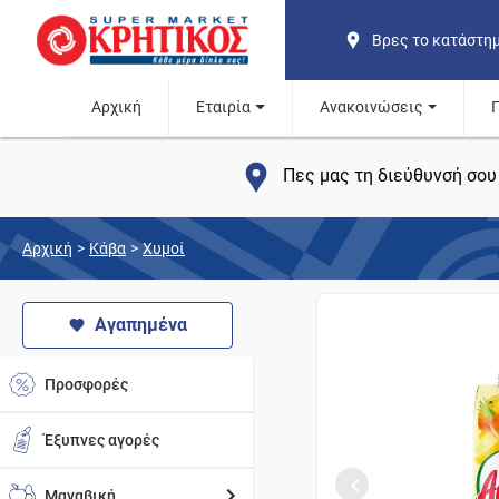
Βρες το κατάστη
Αρχική
Εταιρία
Ανακοινώσεις
Πες μας τη διεύθυνσή σου 
Αρχική
>
Κάβα
>
Χυμοί
Αγαπημένα
Προσφορές
Έξυπνες αγορές
Μαναβική