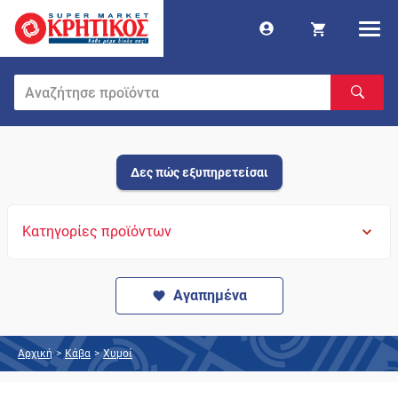
Δες πώς εξυπηρετείσαι
Κατηγορίες προϊόντων
Αγαπημένα
Αρχική
>
Κάβα
>
Χυμοί