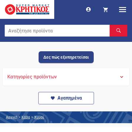
Δες πώς εξυπηρετείσαι
Κατηγορίες προϊόντων
Αγαπημένα
Αρχική
>
Κάβα
>
Χυμοί