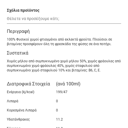
Σχόλια προϊόντος
Περιγραφή
100% Φυσικοί χυμοί φτιαγμένοι από εκλεκτά φρούτα. Πλούσιοι σε
βιταμίνες προσφέρουν όλη τη φρεσκάδα της φύσης σε ένα ποτήρι.
Συστατικά
Χυμός μήλου από συμπυκνωμένο χυμό μήλου 50%, χυμός φράουλας από
συμπυκνωμένο χυμό φράουλας 40%, χυμός σταφυλιού από
συμπυκνωμένο χυμό σταφυλιού 10% και βιταμίνες: Β6, C, E.
Διατροφικά Στοιχεία
(ανά 100ml)
Ενέργεια (kj/kcal)
199/47
Λιπαρά
0
Κορεσμένα Λιπαρά
0
Υδατάνθρακες
11.2