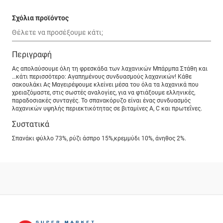
Σχόλια προϊόντος
Περιγραφή
Ας απολαύσουμε όλη τη φρεσκάδα των λαχανικών Μπάρμπα Στάθη και
…κάτι περισσότερο: Αγαπημένους συνδυασμούς λαχανικών! Κάθε
σακουλάκι Ας Μαγειρέψουμε κλείνει μέσα του όλα τα λαχανικά που
χρειαζόμαστε, στις σωστές αναλογίες, για να φτιάξουμε ελληνικές,
παραδοσιακές συνταγές. Το σπανακόρυζο είναι ένας συνδυασμός
λαχανικών υψηλής περιεκτικότητας σε βιταμίνες A, C και πρωτεΐνες.
Συστατικά
Σπανάκι φύλλο 73%, ρύζι άσπρο 15%,κρεμμύδι 10%, άνηθος 2%.