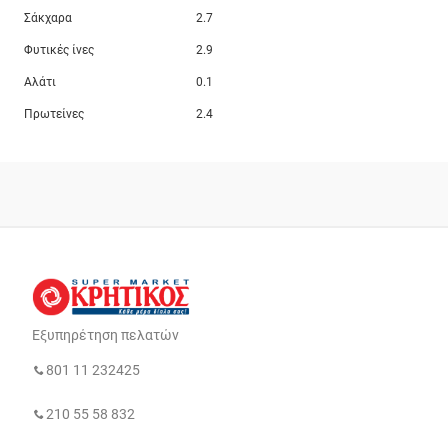
Σάκχαρα
2.7
Φυτικές ίνες
2.9
Αλάτι
0.1
Πρωτείνες
2.4
Εξυπηρέτηση πελατών
801 11 232425
210 55 58 832