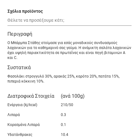
Σχόλια προϊόντος
Περιγραφή
Ο Μπάρμπα Στάθης ετοίμασε για εσάς μοναδικούς συνδυασμούς
λαχανικών για το καθημερινό σας γεύμα. Η ανάμικτη σαλάτα λαχανικών
έχει υψηλή περιεκτικότητα σε πρωτεΐνες και είναι πηγή βιταμινών Α
και C.
Συστατικά
Φασολάκι στρογγυλό 30%, αρακάς 25%, καρότο 20%, πατάτα 15%,
πιπεριά κόκκινη 10%.
Διατροφικά Στοιχεία
(ανά 100g)
Ενέργεια (kj/kcal)
210/50
Λιπαρά
0.3
Κορεσμένα Λιπαρά
0.1
Υδατάνθρακες
10.4