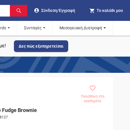
Σύνδεση/Εγγραφή
Το καλάθι μου
ards
Συνταγές
Μεσογειακή Διατροφή
με!
Δες πώς εξυπηρετείσαι
Προσθήκη στα
αγαπημένα
e Fudge Brownie
28127