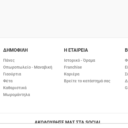
ΔΗΜΟΦΙΛΗ
Η ΕΤΑΙΡΕΙΑ
Β
Πάνες
Ιστορικό - Όραμα
Φ
Οπωροπωλείο - Μαναβική
Franchise
Ε
Γιαούρτια
Καριέρα
Σ
Φέτα
Βρείτε το κατάστημά σας
Δ
Καθαριστικά
G
Μωρομάντηλα
ΑΚΟΛΟΥΘΗΣΕ ΜΑΣ ΣΤΑ SOCIAL