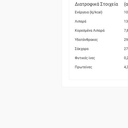
Διατροφικά Στοιχεία
(
Ενέργεια (kj/kcal)
10
Λιπαρά
13
Κορεσμένα Λιπαρά
7,
Υδατάνθρακες
29
Σάκχαρα
27
Φυτικές ίνες
0,
Πρωτείνες
4,