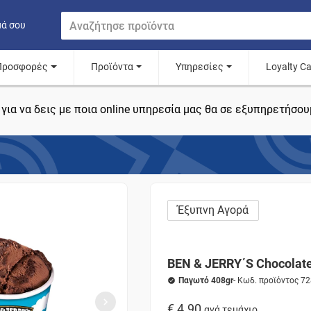
μά σου
Προσφορές
Προϊόντα
Υπηρεσίες
Loyalty C
για να δεις με ποια online υπηρεσία μας θα σε εξυπηρετήσου
Έξυπνη Αγορά
BEN & JERRY΄S Chocolat
Παγωτό 408gr
- Κωδ. προϊόντος 7
€ 4.90
ανά τεμάχιο