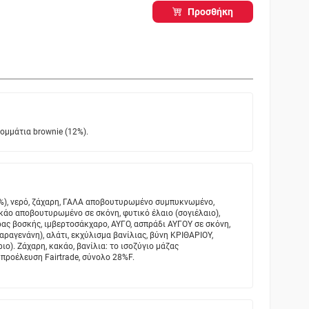
Προσθήκη
ομμάτια brownie (12%).
%), νερό, ζάχαρη, ΓΑΛΑ αποβουτυρωμένο συμπυκνωμένο,
ακάο αποβουτυρωμένο σε σκόνη, φυτικό έλαιο (σογιέλαιο),
ας βοσκής, ιμβερτοσάκχαρο, ΑΥΓΟ, ασπράδι ΑΥΓΟΥ σε σκόνη,
αραγενάνη), αλάτι, εκχύλισμα βανίλιας, βύνη ΚΡΙΘΑΡΙΟΥ,
ο). Ζάχαρη, κακάο, βανίλια: το ισοζύγιο μάζας
προέλευση Fairtrade, σύνολο 28%F.