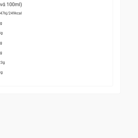
ανά 100ml)
47kj/249kcal
g
8g
g
g
23g
3g