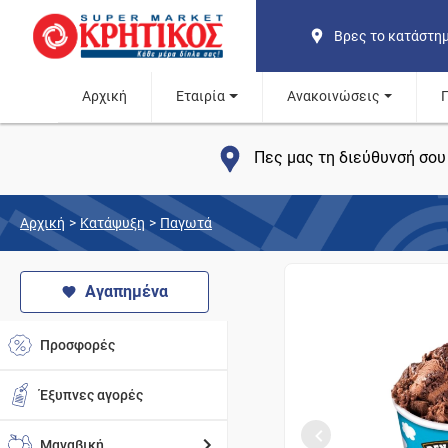
Βρες το κατάστη
Αρχική
Εταιρία
Ανακοινώσεις
Πες μας τη διεύθυνσή σου 
Αρχική
>
Κατάψυξη
>
Παγωτά
Αγαπημένα
Προσφορές
Έξυπνες αγορές
Μαναβική