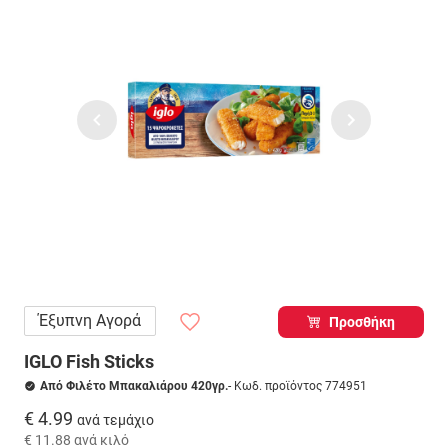
Έξυπνη Αγορά
Προσθήκη
IGLO Fish Sticks
Από Φιλέτο Μπακαλιάρου 420γρ.
- Κωδ. προϊόντος 774951
€ 4.99
ανά τεμάχιο
€ 11.88
ανά κιλό