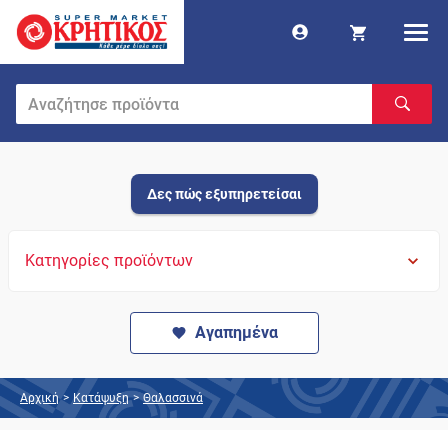
Δες πώς εξυπηρετείσαι
Κατηγορίες προϊόντων
Αγαπημένα
Αρχική
>
Κατάψυξη
>
Θαλασσινά