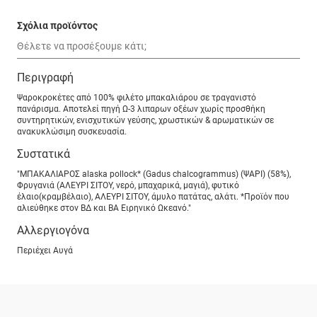
Σχόλια προϊόντος
Περιγραφή
Ψαροκροκέτες από 100% φιλέτο μπακαλιάρου σε τραγανιστό
πανάρισμα. Αποτελεί πηγή Ω-3 λιπαρων οξέων χωρίς προσθήκη
συντηρητικών, ενισχυτικών γεύσης, χρωστικών & αρωματικών σε
ανακυκλώσιμη συσκευασία.
Συστατικά
"ΜΠΑΚΑΛΙΑΡΟΣ alaska pollock* (Gadus chalcogrammus) (ΨΑΡΙ) (58%),
Φρυγανιά (ΑΛΕΥΡΙ ΣΙΤΟΥ, νερό, μπαχαρικά, μαγιά), φυτικό
έλαιο(κραμβέλαιο), ΑΛΕΥΡΙ ΣΙΤΟΥ, άμυλο πατάτας, αλάτι. *Προϊόν που
αλιεύθηκε στον ΒΔ και ΒΑ Ειρηνικό Ωκεανό."
Αλλεργιογόνα
Περιέχει Αυγά