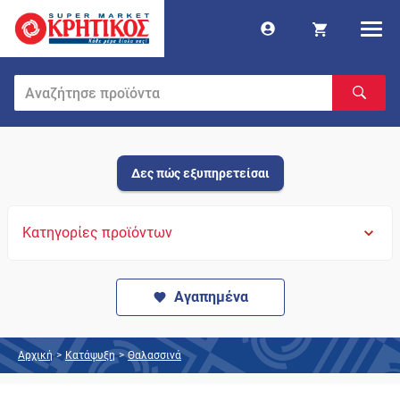
Δες πώς εξυπηρετείσαι
Κατηγορίες προϊόντων
Αγαπημένα
Αρχική
>
Κατάψυξη
>
Θαλασσινά