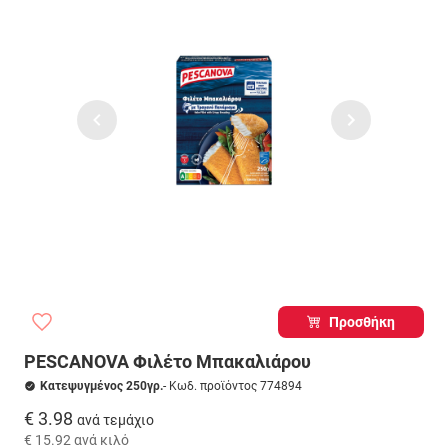
Προσθήκη
PESCANOVA Φιλέτο Μπακαλιάρου
Κατεψυγμένος 250γρ.
- Κωδ. προϊόντος 774894
€ 3.98
ανά τεμάχιο
€ 15.92
ανά κιλό