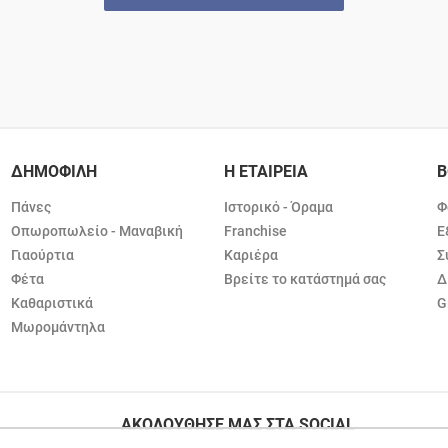
ΔΗΜΟΦΙΛΗ
Η ΕΤΑΙΡΕΙΑ
Β
Πάνες
Ιστορικό - Όραμα
Φ
Οπωροπωλείο - Μαναβική
Franchise
Ε
Γιαούρτια
Καριέρα
Σ
Φέτα
Βρείτε το κατάστημά σας
Δ
Καθαριστικά
G
Μωρομάντηλα
ΑΚΟΛΟΥΘΗΣΕ ΜΑΣ ΣΤΑ SOCIAL