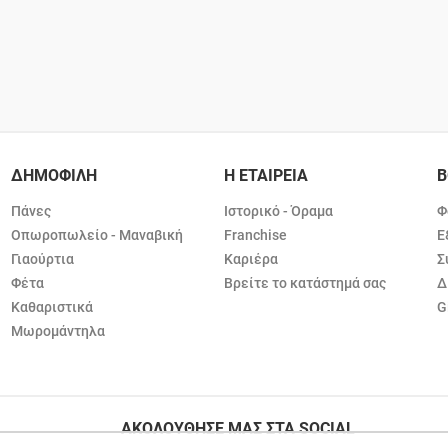
ΔΗΜΟΦΙΛΗ
Η ΕΤΑΙΡΕΙΑ
Β
Πάνες
Ιστορικό - Όραμα
Φ
Οπωροπωλείο - Μαναβική
Franchise
Ε
Γιαούρτια
Καριέρα
Σ
Φέτα
Βρείτε το κατάστημά σας
Δ
Καθαριστικά
G
Μωρομάντηλα
ΑΚΟΛΟΥΘΗΣΕ ΜΑΣ ΣΤΑ SOCIAL