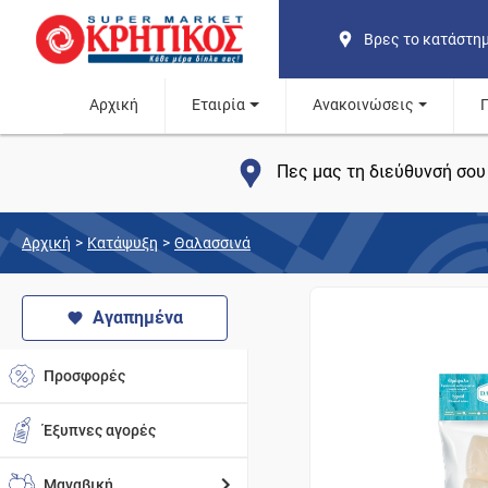
Βρες το κατάστη
Αρχική
Εταιρία
Ανακοινώσεις
Πες μας τη διεύθυνσή σου 
Αρχική
>
Κατάψυξη
>
Θαλασσινά
Αγαπημένα
Προσφορές
Έξυπνες αγορές
Μαναβική