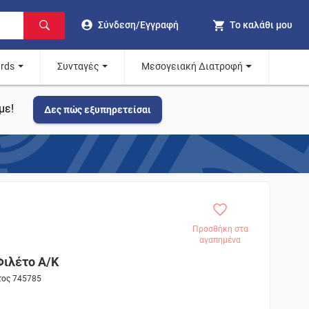
Σύνδεση/Εγγραφή
Το καλάθι μου
ards
Συνταγές
Μεσογειακή Διατροφή
με!
Δες πώς εξυπηρετείσαι
Προσθήκη στα
αγαπημένα
ιλέτο Α/Κ
τος 745785