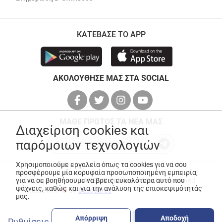
ΚΑΤΕΒΑΣΕ ΤΟ APP
ΑΚΟΛΟΥΘΗΣΕ ΜΑΣ ΣΤΑ SOCIAL
ΜΑΘΕ ΠΡΩΤΟΣ ΤΑ ΝΕΑ ΜΑΣ
Διαχείριση cookies και
παρόμοιων τεχνολογιών
Χρησιμοποιούμε εργαλεία όπως τα cookies για να σου
προσφέρουμε μία κορυφαία προσωποποιημένη εμπειρία,
για να σε βοηθήσουμε να βρεις ευκολότερα αυτό που
© Copyright 2026
ANEDIK Kritikos
. All Rights Reserved
ψάχνεις, καθώς και για την ανάλυση της επισκεψιμότητάς
Made with
by
Desquared
μας.
Απόρριψη
Αποδοχή
Ρυθμίσεις