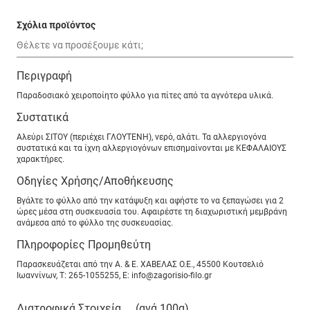
Σχόλια προϊόντος
Περιγραφή
Παραδοσιακό χειροποίητο φύλλο για πίτες από τα αγνότερα υλικά.
Συστατικά
Αλεύρι ΣΙΤΟΥ (περιέχει ΓΛΟΥΤΕΝΗ), νερό, αλάτι. Τα αλλεργιογόνα
συστατικά και τα ίχνη αλλεργιογόνων επισημαίνονται με ΚΕΦΑΛΑΙΟΥΣ
χαρακτήρες.
Οδηγίες Χρήσης/Αποθήκευσης
Βγάλτε το φύλλο από την κατάψυξη και αφήστε το να ξεπαγώσει για 2
ώρες μέσα στη συσκευασία του. Αφαιρέστε τη διαχωριστική μεμβράνη
ανάμεσα από το φύλλο της συσκευασίας.
Πληροφορίες Προμηθεύτη
Παρασκευάζεται από την Α. & Ε. ΧΑΒΕΛΑΣ Ο.Ε., 45500 Κουτσελιό
Ιωαννίνων, Τ: 265-1055255, Ε: info@zagorisio-filo.gr
Διατροφικά Στοιχεία
(ανά 100g)