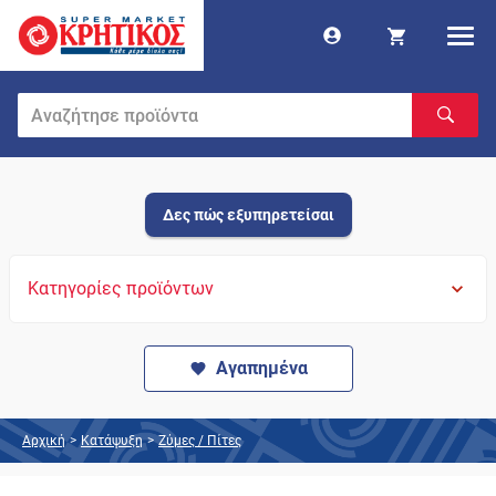
Δες πώς εξυπηρετείσαι
Κατηγορίες προϊόντων
Αγαπημένα
Αρχική
>
Κατάψυξη
>
Ζύμες / Πίτες