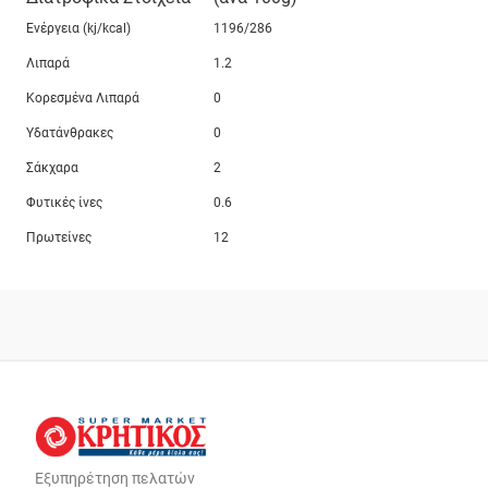
Ενέργεια (kj/kcal)
1196/286
Λιπαρά
1.2
Κορεσμένα Λιπαρά
0
Υδατάνθρακες
0
Σάκχαρα
2
Φυτικές ίνες
0.6
Πρωτείνες
12
Εξυπηρέτηση πελατών