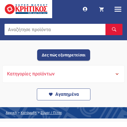
Δες πώς εξυπηρετείσαι
Κατηγορίες προϊόντων
Αγαπημένα
Αρχική
>
Κατάψυξη
>
Ζύμες / Πίτες