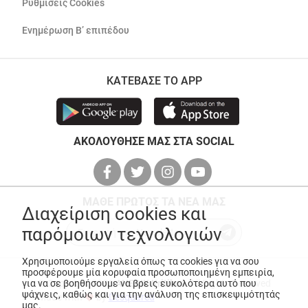
Ρυθμίσεις Cookies
Ενημέρωση Β’ επιπέδου
ΚΑΤΕΒΑΣΕ ΤΟ APP
ΑΚΟΛΟΥΘΗΣΕ ΜΑΣ ΣΤΑ SOCIAL
ΜΑΘΕ ΠΡΩΤΟΣ ΤΑ ΝΕΑ ΜΑΣ
Διαχείριση cookies και
παρόμοιων τεχνολογιών
Χρησιμοποιούμε εργαλεία όπως τα cookies για να σου
προσφέρουμε μία κορυφαία προσωποποιημένη εμπειρία,
για να σε βοηθήσουμε να βρεις ευκολότερα αυτό που
© Copyright 2026
ANEDIK Kritikos
. All Rights Reserved
ψάχνεις, καθώς και για την ανάλυση της επισκεψιμότητάς
Made with
by
Desquared
μας.