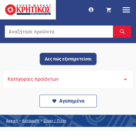
Δες πώς εξυπηρετείσαι
Κατηγορίες προϊόντων
Αγαπημένα
Αρχική
>
Κατάψυξη
>
Ζύμες / Πίτες