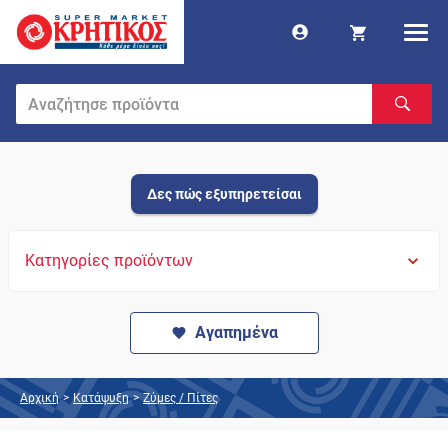
Δες πώς εξυπηρετείσαι
Κατηγορίες προϊόντων
Αγαπημένα
Αρχική
>
Κατάψυξη
>
Ζύμες / Πίτες