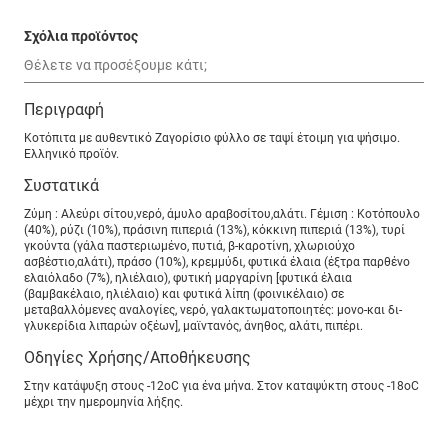
Σχόλια προϊόντος
Περιγραφή
Κοτόπιτα με αυθεντικό Ζαγορίσιο φύλλο σε ταψί έτοιμη για ψήσιμο.
Ελληνικό προϊόν.
Συστατικά
Ζύμη : Αλεύρι σίτου,νερό, άμυλο αραβοσίτου,αλάτι. Γέμιση : Κοτόπουλο
(40%), ρύζι (10%), πράσινη πιπεριά (13%), κόκκινη πιπεριά (13%), τυρί
γκούντα (γάλα παστεριωμένο, πυτιά, β-καροτίνη, χλωριούχο
ασβέστιο,αλάτι), πράσο (10%), κρεμμύδι, φυτικά έλαια (έξτρα παρθένο
ελαιόλαδο (7%), ηλιέλαιο), φυτική μαργαρίνη [φυτικά έλαια
(βαμβακέλαιο, ηλιέλαιο) και φυτικά λίπη (φοινικέλαιο) σε
μεταβαλλόμενες αναλογίες, νερό, γαλακτωματοποιητές: μονο-και δι-
γλυκερίδια λιπαρών οξέων], μαϊντανός, άνηθος, αλάτι, πιπέρι.
Οδηγίες Χρήσης/Αποθήκευσης
Στην κατάψυξη στους -12oC για ένα μήνα. Στον καταψύκτη στους -18oC
μέχρι την ημερομηνία λήξης.