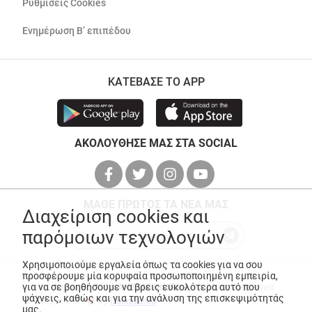
Ρυθμίσεις Cookies
Ενημέρωση Β’ επιπέδου
ΚΑΤΕΒΑΣΕ ΤΟ APP
ΑΚΟΛΟΥΘΗΣΕ ΜΑΣ ΣΤΑ SOCIAL
ΜΑΘΕ ΠΡΩΤΟΣ ΤΑ ΝΕΑ ΜΑΣ
Διαχείριση cookies και
παρόμοιων τεχνολογιών
Χρησιμοποιούμε εργαλεία όπως τα cookies για να σου
προσφέρουμε μία κορυφαία προσωποποιημένη εμπειρία,
για να σε βοηθήσουμε να βρεις ευκολότερα αυτό που
© Copyright 2026
ANEDIK Kritikos
. All Rights Reserved
ψάχνεις, καθώς και για την ανάλυση της επισκεψιμότητάς
Made with
by
Desquared
μας.