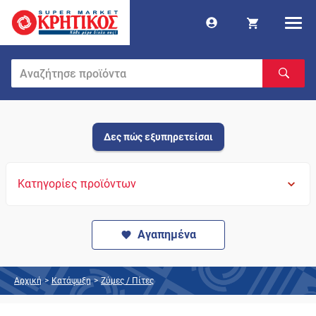
Δες πώς εξυπηρετείσαι
Κατηγορίες προϊόντων
Αγαπημένα
Αρχική
>
Κατάψυξη
>
Ζύμες / Πίτες