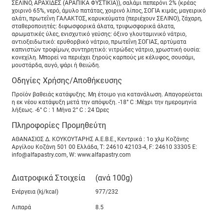
ΣΕΛΙΝΟ, ΑΡΑΧΙΔΕΣ (ΑΡΑΠΙΚΑ ΦΥΣΤΙΚΙΑ)), σαλάμι πεπερόνι 2% (κρέας
χοιρινό 65%, νερό, άμυλο πατάτας, χοιρινό λίπος, ΣΟΓΙΑ κιμάς, μαγειρικό
αλάτι, πρωτεΐνη ΓΑΛΑΚΤΟΣ, καρυκεύματα (περιέχουν ΣΕΛΙΝΟ), ζάχαρη,
σταθεροποιητές: διφωσφορικά άλατα, τριφωσφορικά άλατα,
αρωματικές ύλες, ενισχυτικό γεύσης: όξινο γλουταμινικό νάτριο,
αντιοξειδωτικό: ερυθορβικό νάτριο, πρωτεΐνη ΣΟΓΙΑΣ, αρτύματα
καπνιστών τροφίμων, συντηρητικό: νιτρώδες νάτριο, χρωστική ουσία:
κονεχίλη. Μπορεί να περιέχει ξηρούς καρπούς με κέλυφος, σουσάμι,
μουστάρδα, αυγό, ψάρι ή θειώδη.
Οδηγίες Χρήσης/Αποθήκευσης
Προϊόν βαθειάς κατάψυξης. Μη έτοιμο για κατανάλωση. Απαγορεύεται
η εκ νέου κατάψυξη μετά την απόψυξη. -18° C :Μέχρι την ημερομηνία
λήξεως. -6° C : 1 Μήνα 2° C : 24 Ώρες
Πληροφορίες Προμηθεύτη
ΑΘΑΝΑΣΙΟΣ Δ. ΚΟΥΚΟΥΤΑΡΗΣ Α.Ε.Β.Ε., Κεντρικά : 1ο χλμ Κοζάνης
Αργίλου Kοζάνη 501 00 Ελλάδα, T: 24610 42103-4, F: 24610 33305 E:
info@alfapastry.com, W: www.alfapastry.com
Διατροφικά Στοιχεία
(ανά 100g)
Ενέργεια (kj/kcal)
977/232
Λιπαρά
8.5