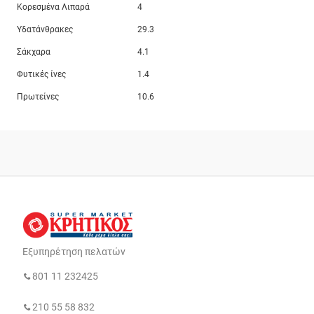
Κορεσμένα Λιπαρά
4
Υδατάνθρακες
29.3
Σάκχαρα
4.1
Φυτικές ίνες
1.4
Πρωτείνες
10.6
Εξυπηρέτηση πελατών
801 11 232425
210 55 58 832