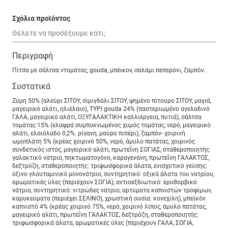
Σχόλια προϊόντος
Περιγραφή
Πίτσα με σάλτσα ντομάτας, gouda, μπέικον, σαλάμι πεπερόνι, ζαμπόν.
Συστατικά
Ζύμη 50% (αλεύρι ΣΙΤΟΥ, σιμιγδάλι ΣΙΤΟΥ, ψημένο πίτουρο ΣΙΤΟΥ, μαγιά,
μαγειρικό αλάτι, ηλιέλαιο), ΤΥΡΙ gouda 24% (παστεριωμένο αγελαδινό
ΓΑΛΑ, μαγειρικό αλάτι, ΟΞΥΓΑΛΑΚΤΙΚΗ καλλιέργεια, πυτιά), σάλτσα
τομάτας 15% (ελαφρά συμπυκνωμένος χυμός τομάτας, νερό, μαγειρικό
αλάτι, ελαιόλαδο 0,2%. ρίγανη, μαύρο πιπέρι), ζαμπόν- χοιρινή
ωμοπλάτη 5% (κρέας χοιρινό 50%, νερό, άμυλο πατάτας, χοιρινός
συνδετικός ιστός, μαγειρικό αλάτι, πρωτεΐνη ΣΟΓΙΑΣ, σταθεροποιητής:
γαλακτικό νάτριο, πηκτωματογόνο, καραγενάνη, πρωτεΐνη ΓΑΛΑΚΤΟΣ,
δεξτρόζη, σταθεροποιητής: τριφωσφορικά άλατα, ενισχυτικό γεύσης:
όξινο γλουταμινικό μονονάτριο, συντηρητικό: οξικά άλατα του νατρίου,
αρωματικές ύλες (περιέχουν ΣΟΓΙΑ), αντιοεξδιωτικό: ερυθορβικό
νάτριο, συντηρητικό: νιτρώδες νάτριο, αρτύματα καπνιστών τροφίμων,
καρυκεύματα (περιέχει ΣΕΛΙΝΟ), χρωστική ουσία: κονεχίλη), μπεϊκόν
καπνιστό 4% (κρέας χοιρινό 75%, νερό, χοιρινό λίπος, άμυλο πατάτας,
μαγειρικό αλάτι, πρωτεΐνη ΓΑΛΑΚΤΟΣ, δεξτρόζη, σταθεροποιητής:
τριφωσφορικά άλατα, αρωματικές ύλες (περιέχουν ΓΑΛΑ, ΣΟΓΙΑ,