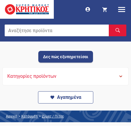
Δες πώς εξυπηρετείσαι
Κατηγορίες προϊόντων
Αγαπημένα
Αρχική
>
Κατάψυξη
>
Ζύμες / Πίτες