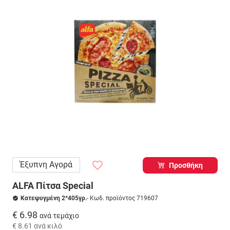
Έξυπνη Αγορά
Προσθήκη
ALFA Πίτσα Special
Κατεψυγμένη 2*405γρ.
- Κωδ. προϊόντος 719607
€ 6.98
ανά τεμάχιο
€ 8.61
ανά κιλό