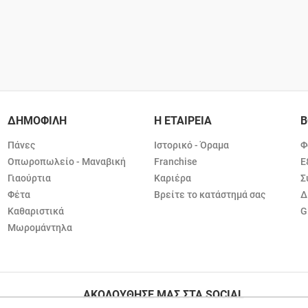
ΔΗΜΟΦΙΛΗ
Η ΕΤΑΙΡΕΙΑ
Β
Πάνες
Ιστορικό - Όραμα
Φ
Οπωροπωλείο - Μαναβική
Franchise
Ε
Γιαούρτια
Καριέρα
Σ
Φέτα
Βρείτε το κατάστημά σας
Δ
Καθαριστικά
G
Μωρομάντηλα
ΑΚΟΛΟΥΘΗΣΕ ΜΑΣ ΣΤΑ SOCIAL