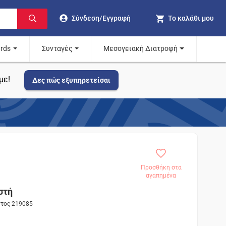
Σύνδεση/Εγγραφή
Το καλάθι μου
ards
Συνταγές
Μεσογειακή Διατροφή
με!
Δες πώς εξυπηρετείσαι
Προσθήκη στα
αγαπημένα
στή
ντος 219085