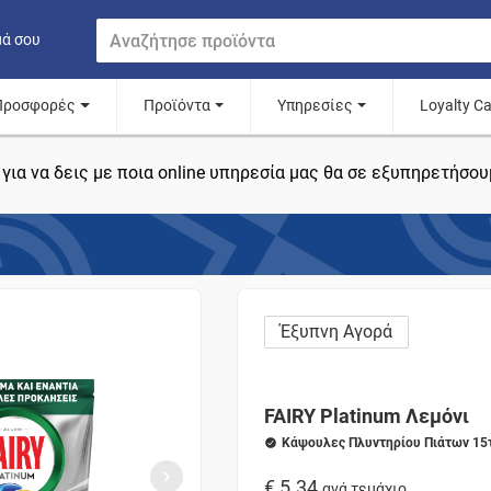
μά σου
Προσφορές
Προϊόντα
Υπηρεσίες
Loyalty C
για να δεις με ποια online υπηρεσία μας θα σε εξυπηρετήσου
Έξυπνη Αγορά
FAIRY Platinum Λεμόνι
Κάψουλες Πλυντηρίου Πιάτων 15
€ 5.34
ανά τεμάχιο