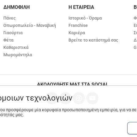
ΔΗΜΟΦΙΛΗ
Η ΕΤΑΙΡΕΙΑ
Β
Πάνες
Ιστορικό - Όραμα
Φ
Οπωροπωλείο - Μαναβική
Franchise
Ε
Γιαούρτια
Καριέρα
Σ
Φέτα
Βρείτε το κατάστημά σας
Δ
Καθαριστικά
G
Μωρομάντηλα
ΑΚΟΛΟΥΘΗΣΕ ΜΑΣ ΣΤΑ SOCIAL
ρόμοιων τεχνολογιών
 σου προσφέρουμε μία κορυφαία προσωποποιημένη εμπειρία, για να σ
μότητάς μας.