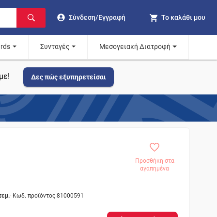
Σύνδεση/Εγγραφή
Το καλάθι μου
ards
Συνταγές
Μεσογειακή Διατροφή
με!
Δες πώς εξυπηρετείσαι
Προσθήκη στα
αγαπημένα
τεμ.
- Κωδ. προϊόντος 81000591