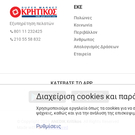
ΕΚΕ
Πυλώνες
Εξυπηρέτηση πελατών
Κοινωνία
801 11 232425
Περιβάλλον
210 55 58 832
Άνθρωπος
Απολογισμός Δράσεων
Εταιρεία
ΚΑΤΕΒΑΣΕ ΤΟ APP
Διαχείριση cookies και πα
Χρησιμοποιούμε εργαλεία όπως τα cookies για να
ψάχνεις, καθώς και για την ανάλυση της επισκεψι
© Copyright 2026
ANEDIK Kritikos
. All Rights Reserved
Ρυθμίσεις
Made with
by
Desquared