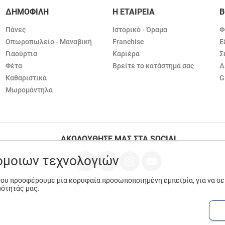
ΔΗΜΟΦΙΛΗ
Η ΕΤΑΙΡΕΙΑ
Β
Πάνες
Ιστορικό - Όραμα
Φ
Οπωροπωλείο - Μαναβική
Franchise
Ε
Γιαούρτια
Καριέρα
Σ
Φέτα
Βρείτε το κατάστημά σας
Δ
Καθαριστικά
G
Μωρομάντηλα
ΑΚΟΛΟΥΘΗΣΕ ΜΑΣ ΣΤΑ SOCIAL
ρόμοιων τεχνολογιών
 σου προσφέρουμε μία κορυφαία προσωποποιημένη εμπειρία, για να σ
μότητάς μας.