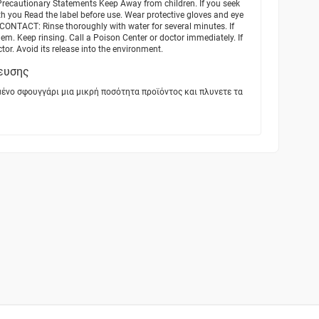
Precautionary Statements Keep Away from children. If you seek
ith you Read the label before use. Wear protective gloves and eye
 CONTACT: Rinse thoroughly with water for several minutes. If
hem. Keep rinsing. Call a Poison Center or doctor immediately. If
ctor. Avoid its release into the environment.
ευσης
ένο σφουγγάρι μια μικρή ποσότητα προϊόντος και πλυνετε τα