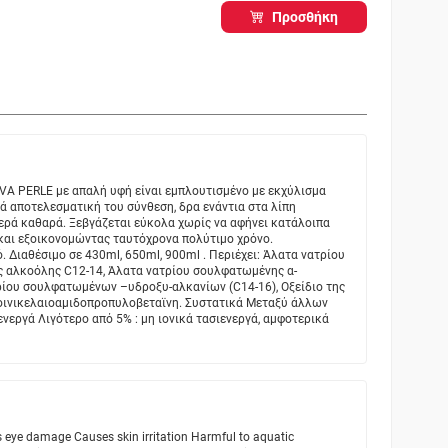
Προσθήκη
VA PERLE με απαλή υφή είναι εμπλουτισμένο με εκχύλισμα
ά αποτελεσματική του σύνθεση, δρα ενάντια στα λίπη
ερά καθαρά. Ξεβγάζεται εύκολα χωρίς να αφήνει κατάλοιπα
και εξοικονομώντας ταυτόχρονα πολύτιμο χρόνο.
. Διαθέσιμο σε 430ml, 650ml, 900ml . Περιέχει: Άλατα νατρίου
 αλκοόλης C12-14, Άλατα νατρίου σουλφατωμένης α-
τρίου σουλφατωμένων –υδροξυ-αλκανίων (C14-16), Οξείδιο της
ινικελαιοαμιδοπροπυλοβεταϊνη. Συστατικά Μεταξύ άλλων
σιενεργά Λιγότερο από 5% : μη ιονικά τασιενεργά, αμφοτερικά
 eye damage Causes skin irritation Harmful to aquatic