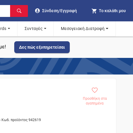
Σύνδεση/Εγγραφή
Το καλάθι μου
ards
Συνταγές
Μεσογειακή Διατροφή
με!
Δες πώς εξυπηρετείσαι
Προσθήκη στα
αγαπημένα
- Κωδ. προϊόντος 942619