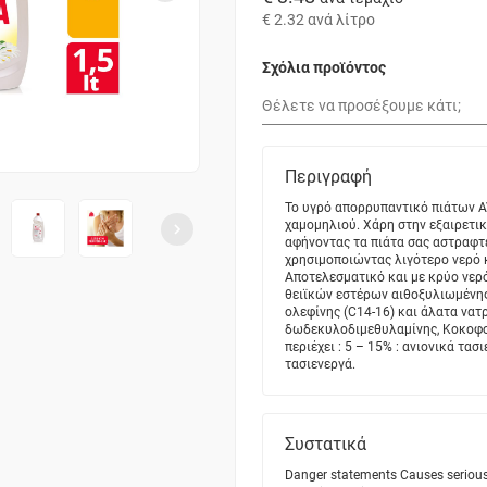
€ 2.32
ανά λίτρο
Σχόλια προϊόντος
Περιγραφή
Το υγρό απορρυπαντικό πιάτων A
χαμομηλιού. Χάρη στην εξαιρετικ
αφήνοντας τα πιάτα σας αστραφτ
χρησιμοποιώντας λιγότερο νερό 
Αποτελεσματικό και με κρύο νερό
θειϊκών εστέρων αιθοξυλιωμένης
ολεφίνης (C14-16) και άλατα να
δωδεκυλοδιμεθυλαμίνης, Κοκοφο
περιέχει : 5 – 15% : ανιονικά τα
τασιενεργά.
Συστατικά
Danger statements Causes serious