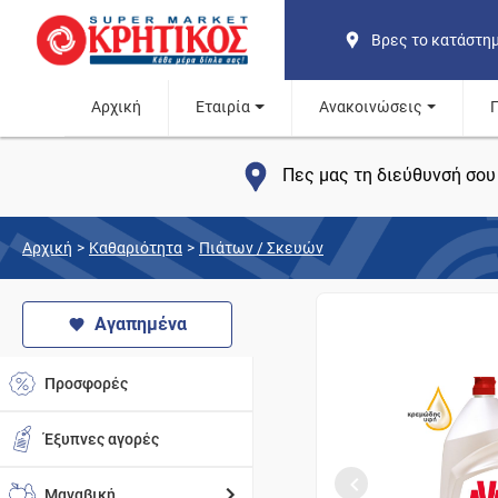
Βρες το κατάστη
Αρχική
Εταιρία
Ανακοινώσεις
Πες μας τη διεύθυνσή σου 
Αρχική
>
Καθαριότητα
>
Πιάτων / Σκευών
Αγαπημένα
Προσφορές
Έξυπνες αγορές
Μαναβική