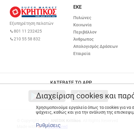
ΕΚΕ
Πυλώνες
Εξυπηρέτηση πελατών
Κοινωνία
801 11 232425
Περιβάλλον
210 55 58 832
Άνθρωπος
Απολογισμός Δράσεων
Εταιρεία
ΚΑΤΕΒΑΣΕ ΤΟ APP
Διαχείριση cookies και πα
Χρησιμοποιούμε εργαλεία όπως τα cookies για να
ψάχνεις, καθώς και για την ανάλυση της επισκεψι
© Copyright 2026
ANEDIK Kritikos
. All Rights Reserved
Ρυθμίσεις
Made with
by
Desquared