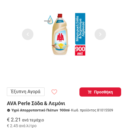
Έξυπνη Αγορά
Προσθήκη
AVA Perle Σόδα & Λεμόνι
Υγρό Απορρυπαντικό Πιάτων 900ml
- Κωδ. προϊόντος 81015509
€ 2.21
ανά τεμάχιο
€ 2.45
ανά λίτρο