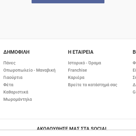
ΔΗΜΟΦΙΛΗ
Η ΕΤΑΙΡΕΙΑ
Β
Πάνες
Ιστορικό - Όραμα
Φ
Οπωροπωλείο - Μαναβική
Franchise
Ε
Γιαούρτια
Καριέρα
Σ
Φέτα
Βρείτε το κατάστημά σας
Δ
Καθαριστικά
G
Μωρομάντηλα
ΑΚΟΛΟΥΘΗΣΕ ΜΑΣ ΣΤΑ SOCIAL