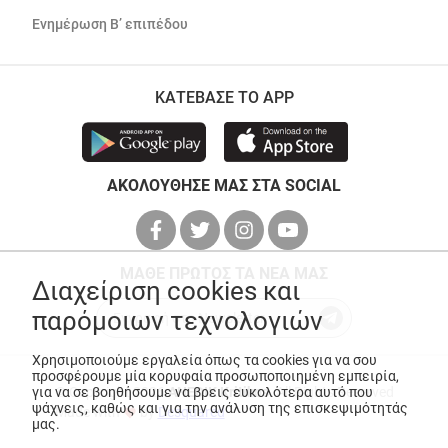
Ενημέρωση Β’ επιπέδου
ΚΑΤΕΒΑΣΕ ΤΟ APP
ΑΚΟΛΟΥΘΗΣΕ ΜΑΣ ΣΤΑ SOCIAL
ΜΑΘΕ ΠΡΩΤΟΣ ΤΑ ΝΕΑ ΜΑΣ
Διαχείριση cookies και
παρόμοιων τεχνολογιών
Χρησιμοποιούμε εργαλεία όπως τα cookies για να σου
προσφέρουμε μία κορυφαία προσωποποιημένη εμπειρία,
για να σε βοηθήσουμε να βρεις ευκολότερα αυτό που
© Copyright 2026
ANEDIK Kritikos
. All Rights Reserved
ψάχνεις, καθώς και για την ανάλυση της επισκεψιμότητάς
Made with
by
Desquared
μας.