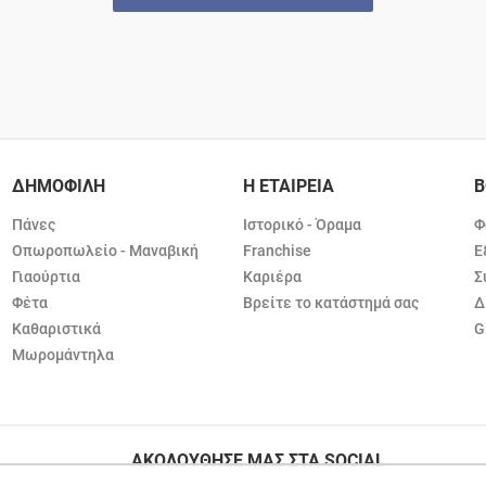
ΔΗΜΟΦΙΛΗ
Η ΕΤΑΙΡΕΙΑ
Β
Πάνες
Ιστορικό - Όραμα
Φ
Οπωροπωλείο - Μαναβική
Franchise
Ε
Γιαούρτια
Καριέρα
Σ
Φέτα
Βρείτε το κατάστημά σας
Δ
Καθαριστικά
G
Μωρομάντηλα
ΑΚΟΛΟΥΘΗΣΕ ΜΑΣ ΣΤΑ SOCIAL